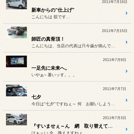
2011年7月16日
新車からの“仕上げ”
こんにちは 舘です...
2011年7月15日
師匠の真骨頂！
こんにちは、当店の代表は只今歯が病んでいる為
2011年7月9日
一足先に未来へ。
いやぁ~ 暑いッす。。。
2011年7月7日
七夕
今日は”七夕”ですねぇ～ 何 お願いしようかなぁ～
2011年7月3日
『すいませぇ～ん 網 取り替えて。』
はぁ～い 今 換えますねぇ