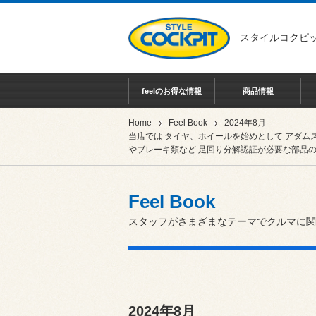
スタイルコクピッ
feelのお得な情報
商品情報
Home
Feel Book
2024年8月
当店では タイヤ、ホイールを始めとして アダム
やブレーキ類など 足回り分解認証が必要な部品の
Feel Book
スタッフがさまざまなテーマでクルマに関
2024年8月