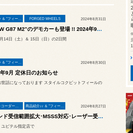
商品紹介♪♪ ＆ ”フィール”からのお知らせ。
FORGED WHEELS
2024年8月31日
“BMW G87 M2"のデモカーも登場 !! 2024年9月14日＆15日の2日間 「阿部商会さん 取扱い商品イベント」を開催します
9月14日（土）＆ 15日（日）の2日間
1
商品紹介♪♪ ＆ ”フィール”からのお知らせ。
2024年8月30日
24年9月 定休日のお知らせ
お世話になっております スタイルコクピットフィールの
ドライブレコーダー＆レーダー取付
商品紹介♪♪ ＆ ”フィール”からのお知らせ。
2024年8月27日
Kバンド受信範囲拡大･MSSS対応･レーザー受光モデルの新商品☆ ユピテル レーザー＆レーダー探知機 指定店モデル「スーパーキャット ZK2000」の取付作業 ／ トヨタ アルファード
 ユピテル指定店で