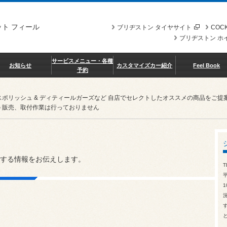
ト フィール
ブリヂストン タイヤサイト
COCK
ブリヂストン ホ
サービスメニュー・各種
お知らせ
カスタマイズカー紹介
Feel Book
予約
スポリッシュ & ディティールガーズなど 自店でセレクトしたオススメの商品を
 販売、取付作業は行っておりません
する情報をお伝えします。
T
1