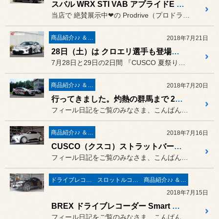
スバル WRX STI VAB アプライドE + Prodrive GC-012L
当店で 絶賛展示中❤の Prodrive（プロドライブ）...
商品紹介♪♪ ＆ ”フィール”からのお知らせ。
2018年7月21日
28日（土）は クロエリ選手も登場❤ 7月28日＆29日の2日間『CUSCO 夏祭り』開催！！
7月28日と29日の2日間 『CUSCO 夏祭り』を開催！！
商品紹介♪♪ ＆ ”フィール”からのお知らせ。
2018年7月20日
行ってきました。灼熱の群馬まで 2018。 CUSCO（クスコ）テクニカルマスター研修。
フィール日記をご覧のみなさま、こんばんは。
商品紹介♪♪ ＆ ”フィール”からのお知らせ。
2018年7月16日
CUSCO（クスコ）ストラットバー取付作業 ／ トヨタ C-HR NGX50
フィール日記をご覧のみなさま、こんばんは。
ドライブレコーダー＆レーダー取付
スロットルコントローラー＆サブコンピューター パワー＆レスポンスアップ系
商品紹介♪♪ ＆ ”フィール”からのお知らせ。
2018年7月15日
BREX ドライブレコーダー Smart Reco BCC510 & インタースター社 スロコン PPT 取付作業 ／ BMW F39 X2 xDrive 20i
フィール日記をご覧のみなさま、こんばんは。