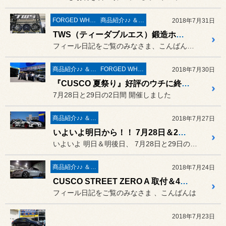
FORGED WHEELS
商品紹介♪♪ ＆ ”フィール”からのお知らせ。
2018年7月31日
TWS（ティーダブルエス）鍛造ホイール 展示開始 ♪
フィール日記をご覧のみなさま、こんばんは。
商品紹介♪♪ ＆ ”フィール”からのお知らせ。
FORGED WHEELS
2018年7月30日
『CUSCO 夏祭り』好評のウチに終了しました ♪
7月28日と29日の2日間 開催しました
商品紹介♪♪ ＆ ”フィール”からのお知らせ。
2018年7月27日
いよいよ明日から！！ 7月28日＆29日の2日間『CUSCO 夏祭り』開催！！ 86 KOUKI スノーカモフラージュカラー北海道初上陸 ❤
いよいよ 明日＆明後日、 7月28日と29日の2日間
商品紹介♪♪ ＆ ”フィール”からのお知らせ。
2018年7月24日
CUSCO STREET ZERO A 取付＆4輪アライメント測定＆調整作業 ／ LEXUS GS350 GRS191
フィール日記をご覧のみなさま 、こんばんは
2018年7月23日