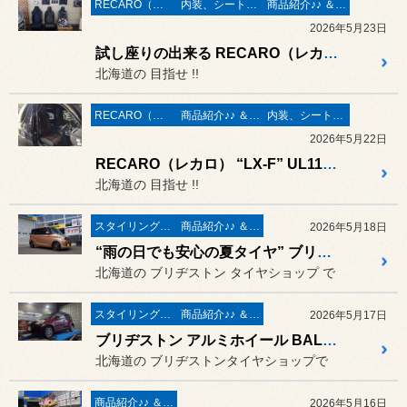
RECARO（レカロシート）
内装、シート、ステアリング
商品紹介♪♪ ＆ ”フィール”からのお知らせ。
2026年5月23日
試し座りの出来る RECARO（レカロ） New LX-F BK110 が登場 !! 早速“小ぢんまり”としたレカロコーナーに展示をしました ☆
北海道の 目指せ !!
RECARO（レカロシート）
商品紹介♪♪ ＆ ”フィール”からのお知らせ。
内装、シート、ステアリング
2026年5月22日
RECARO（レカロ） “LX-F” UL110H ブラック × ブラウン の装着作業 ／ トヨタ ハイエース
北海道の 目指せ !!
スタイリング系 ホイール＆タイヤ＆エアロパーツ
商品紹介♪♪ ＆ ”フィール”からのお知らせ。
2026年5月18日
“雨の日でも安心の夏タイヤ” ブリヂストン FINESSA（フィネッサ）HB01 の組み立て作業 ／ 三菱 eK SPACE
北海道の ブリヂストン タイヤショップ で
スタイリング系 ホイール＆タイヤ＆エアロパーツ
商品紹介♪♪ ＆ ”フィール”からのお知らせ。
2026年5月17日
ブリヂストン アルミホイール BALMINUM LS10（バルミナ エルエス10）と セイバーリング SL101 セットの装着作業 ／ トヨタ パッソ
北海道の ブリヂストンタイヤショップで
商品紹介♪♪ ＆ ”フィール”からのお知らせ。
2026年5月16日