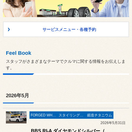
サービスメニュー・各種予約
Feel Book
スタッフがさまざまなテーマでクルマに関する情報をお伝えしま
す。
2026年5月
FORGED WHEELS
スタイリング系 ホイール＆タイヤ＆エアロパーツ
鍛造チタニウム
2026年5月31日
BBS RI-A ダイヤモンドシルバー（DS）& ブリヂストン ポテンザ S007A の装着作業 ／ フォルクスワーゲン POLO（ポロ）