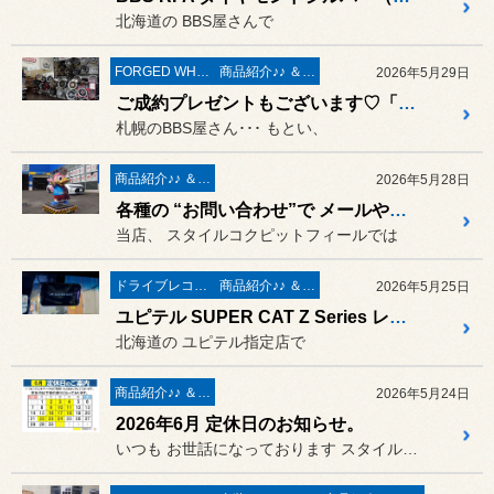
北海道の BBS屋さんで
FORGED WHEELS
商品紹介♪♪ ＆ ”フィール”からのお知らせ。
2026年5月29日
ご成約プレゼントもございます♡「BBS 鍛造ホイール キャンペーン」開催 !! 2026年6月6日（土曜日）～ 2026年6月21日（大安）まで
札幌のBBS屋さん･･･ もとい、
商品紹介♪♪ ＆ ”フィール”からのお知らせ。
2026年5月28日
各種の “お問い合わせ”で メールや電話、ご来店を頂く前に お読みください
当店、 スタイルコクピットフィールでは
ドライブレコーダー＆レーダー取付
商品紹介♪♪ ＆ ”フィール”からのお知らせ。
2026年5月25日
ユピテル SUPER CAT Z Series レーザー&レーダー探知機「ZK2200」の取付作業 ／ トヨタ ハリアー ハイブリッド
北海道の ユピテル指定店で
商品紹介♪♪ ＆ ”フィール”からのお知らせ。
2026年5月24日
2026年6月 定休日のお知らせ。
いつも お世話になっております スタイルコクピットフィールの