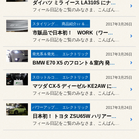
ダイハツ ミラ イース LA310S にナビゲーション取付 ／ カロッツェリア AVIC-RZ300
フィール日記をご覧のみなさま、こんばんは。
スタイリング系 ホイール＆タイヤ＆エアロパーツ
商品紹介♪♪ ＆ ”フィール”からのお知らせ。
2017年3月26日
市販品で日本初！ WORK（ワーク） ホログラムリムレーザータトゥー 登場
フィール日記をご覧のみなさま、こんばんは。
発光系＆発光部位 白色化 系
エレクトリック
2017年3月26日
BMW E70 X5 のフロント＆室内 発光部位 “総ホワイトニング作業”と 映像視聴制限解除の作業。
スロットルコントローラー＆サブコンピューター パワー＆レスポンスアップ系
エレクトリック
2017年3月25日
マツダ CX-5 ディーゼル KE2AW に インタースター社 スロットルコントローラー “PPT” 取付。
フィール日記をご覧のみなさま、こんばんは。
パワーアップ系 マフラー＆エアークリーナー＆ＥＣＵ
エレクトリック
2017年3月24日
日本初！ トヨタ ZSU65W ハリアー に Plasma Direct（プラズマダイレクト）取付作業 ／ OKADA PROJECTS （オカダプロジェクツ）
フィール日記をご覧のみなさま、こんばんは。