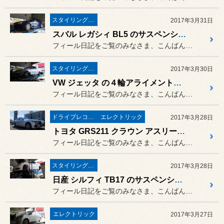
スタイリング系 ホイール＆タイヤ＆エアロパーツ
2017年3月31日
スバル レガシィ BL5 のサスペンション交換作業 ／ TEIN（テイン） FLEX Z
フィール日記をご覧のみなさま、こんばんは。
スタイリング系 ホイール＆タイヤ＆エアロパーツ
2017年3月30日
VW ジェッタ の４輪アライメント測定＆調整とタイヤ交換作業 ／ ブリヂストン REGNO（レグノ）GR-XI
フィール日記をご覧のみなさま、こんばんは。
ドライブレコーダー＆レーダー取付
エレクトリック
2017年3月28日
トヨタ GRS211 クラウン アスリート にレーダー取付作業 ／ ユピテル 新商品 GWR303sd
フィール日記をご覧のみなさま、こんばんは。
スタイリング系 ホイール＆タイヤ＆エアロパーツ
2017年3月28日
日産 シルフィ TB17 のサスペンション交換作業 ／ KYB LOWFER SPORTS-KIT（ローファースポーツキット）
フィール日記をご覧のみなさま、こんばんは。
エレクトリック
2017年3月27日