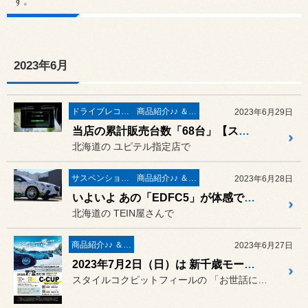
す。
2023年6月
ドライブレコーダー＆レーダー取付
商品紹介♪♪ ＆ ”フィール”からのお知らせ。
2023年6月29日
当店の累計販売台数「68台」【スーパーキャット Z1100】の ソフトウェアアップデート が公開されています。
北海道の ユピテル指定店で
サスペンション交換
商品紹介♪♪ ＆ ”フィール”からのお知らせ。
2023年6月28日
いよいよ あの「EDFC5」が体感できる !! デモカー「スバル レヴォーグ VN5」も登場 !! TEIN（テイン）のイベントを開催❤ 2023年7月29日（大安）～7月30日（日）
北海道の TEIN屋さんで
商品紹介♪♪ ＆ ”フィール”からのお知らせ。
2023年6月27日
2023年7月2日（日）は 新千歳モーターランドにて『C-CUP Summer2023』が開催されます。
スタイルコクピットフィールの 「お世話になっております」