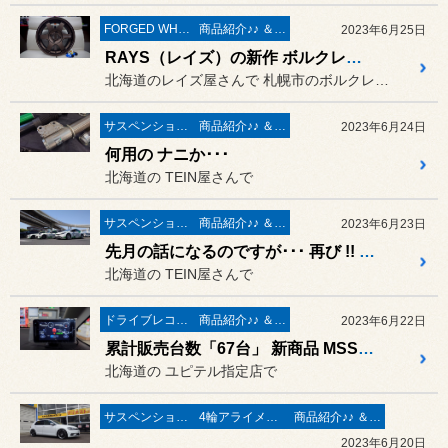
FORGED WHEELS
商品紹介♪♪ ＆ ”フィール”からのお知らせ。
2023年6月25日
RAYS（レイズ）の新作 ボルクレーシング「TE37 SAGA S-plus」が 早速「顔見せ」に来てくれました。
北海道のレイズ屋さんで 札幌市のボルクレーシング屋さん ...
サスペンション交換
商品紹介♪♪ ＆ ”フィール”からのお知らせ。
2023年6月24日
何用の ナニか･･･
北海道の TEIN屋さんで
サスペンション交換
商品紹介♪♪ ＆ ”フィール”からのお知らせ。
2023年6月23日
先月の話になるのですが･･･ 再び !! テインさん の本社＆工場の訪問と デモカー試乗をしてきました。
北海道の TEIN屋さんで
ドライブレコーダー＆レーダー取付
商品紹介♪♪ ＆ ”フィール”からのお知らせ。
2023年6月22日
累計販売台数「67台」 新商品 MSSS対応 レーザー&レーダー探知機 指定店モデル【スーパーキャット Z1100】の取付作業 ／ トヨタ AYH30W アルファード ハイブリッド
北海道の ユピテル指定店で
サスペンション交換
4輪アライメント測定＆調整
商品紹介♪♪ ＆ ”フィール”からのお知らせ。
2023年6月20日