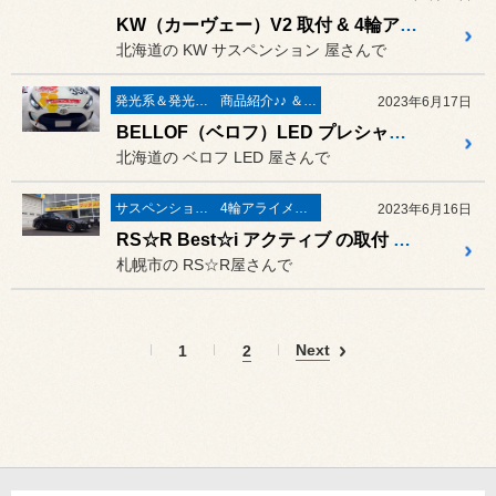
KW（カーヴェー）V2 取付 & 4輪アライメント調整作業 ／ フォルクスワーゲン GOLF7 TSI
北海道の KW サスペンション 屋さんで
発光系＆発光部位 白色化 系
商品紹介♪♪ ＆ ”フィール”からのお知らせ。
2023年6月17日
BELLOF（ベロフ）LED プレシャス･レイ Z の取付作業 ／ トヨタ ヤリス カップカー
北海道の ベロフ LED 屋さんで
サスペンション交換
4輪アライメント測定＆調整
2023年6月16日
RS☆R Best☆i アクティブ の取付 ＆ 4輪アライメント調整作業 ／ レクサス IS300
札幌市の RS☆R屋さんで
Next
1
2