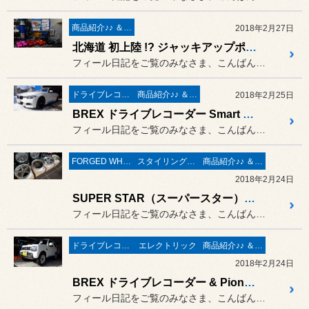
商品紹介♪♪ ＆ ”フィール”からのお知らせ。
2018年2月27日
北海道 初上陸 !? ジャッキアップポイントアダプター 入荷しました ♪
フィール日記をご覧のみなさま、こんばんは。
ドライブレコーダー＆レーダー取付
商品紹介♪♪ ＆ ”フィール”からのお知らせ。
2018年2月25日
BREX ドライブレコーダー Smart Reco BCC510 取付作業 ／ BMW F31 320i ツーリング
フィール日記をご覧のみなさま、こんばんは。
FORGED WHEELS
スタイリング系 ホイール＆タイヤ＆エアロパーツ
商品紹介♪♪ ＆ ”フィール”からのお知らせ。
2018年2月24日
SUPER STAR（スーパースター）LEON HARDIRITT & CHEVLON RACING の新作ホイールが登場 ❤
フィール日記をご覧のみなさま、こんばんは。
ドライブレコーダー＆レーダー取付
エレクトリック
商品紹介♪♪ ＆ ”フィール”からのお知らせ。
2018年2月24日
BREX ドライブレコーダー & Pioneer 楽ナビ＆スピーカー取付作業 ／ スズキ JB23 ジムニー
フィール日記をご覧のみなさま、こんばんは。