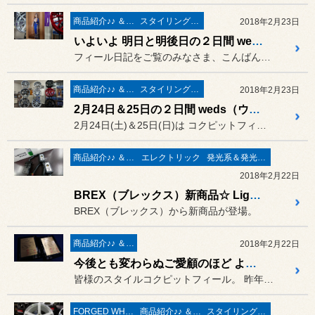
商品紹介♪♪ ＆ ”フィール”からのお知らせ。
スタイリング系 ホイール＆タイヤ＆エアロパーツ
2018年2月23日
いよいよ 明日と明後日の２日間 weds（ウェッズ）ホイール展示会 開催 ♪
フィール日記をご覧のみなさま、こんばんは。
商品紹介♪♪ ＆ ”フィール”からのお知らせ。
スタイリング系 ホイール＆タイヤ＆エアロパーツ
2018年2月23日
2月24日＆25日の２日間 weds（ウェッズ）ホイール展示会 開催しちゃいます ♪
2月24日(土)＆25日(日)は コクピットフィール “推し”
商品紹介♪♪ ＆ ”フィール”からのお知らせ。
エレクトリック
発光系＆発光部位 白色化 系
2018年2月22日
BREX（ブレックス）新商品☆ Lightning Winker（ライトニングウィンカー）早速 入荷しました。
BREX（ブレックス）から新商品が登場。
商品紹介♪♪ ＆ ”フィール”からのお知らせ。
2018年2月22日
今後とも変わらぬご愛顧のほど よろしくお願い申し上げます。
皆様のスタイルコクピットフィール。 昨年に続き
FORGED WHEELS
商品紹介♪♪ ＆ ”フィール”からのお知らせ。
スタイリング系 ホイール＆タイヤ＆エアロパーツ