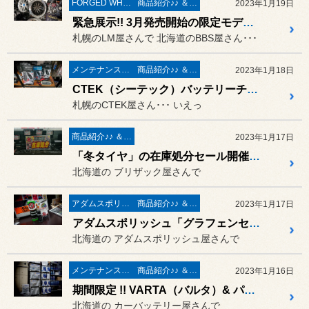
FORGED WHEELS
商品紹介♪♪ ＆ ”フィール”からのお知らせ。
2023年1月19日
緊急展示!! 3月発売開始の限定モデル!!「BBS LM セレナイトブラウン × ブラックダイヤカットリム」～ 2023年1月21日（大安）まで展示しております♪
札幌のLM屋さんで 北海道のBBS屋さん･･･
メンテナンス＆ケミカル
商品紹介♪♪ ＆ ”フィール”からのお知らせ。
2023年1月18日
CTEK（シーテック）バッテリーチャージャー の 正規輸入モデル「MXS5.0JP」&「MXS7.0JP」&「LITHIUM XS JP」在庫ありますので 即納です!!
札幌のCTEK屋さん･･･ いえっ
商品紹介♪♪ ＆ ”フィール”からのお知らせ。
2023年1月17日
「冬タイヤ」の在庫処分セール開催中です♪ 2023年2月28日 火曜日まで
北海道の ブリザック屋さんで
アダムスポリッシュ
商品紹介♪♪ ＆ ”フィール”からのお知らせ。
2023年1月17日
アダムスポリッシュ「グラフェンセラミックガラスコーティング」ですが「施工も簡単」で メッチャ効きますよ♪
北海道の アダムスポリッシュ屋さんで
メンテナンス＆ケミカル
商品紹介♪♪ ＆ ”フィール”からのお知らせ。
2023年1月16日
期間限定 !! VARTA（バルタ）& パナソニックの 日本車対応カーバッテリーが 「3割引き」･･･ 別な呼称だと「30％OFF」にて絶賛販売中です ♪ 2023年1月31日まで
北海道の カーバッテリー屋さんで