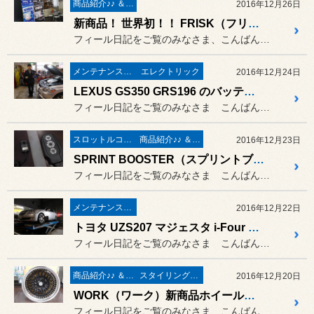
商品紹介♪♪ ＆ ”フィール”からのお知らせ。
2016年12月26日
新商品！ 世界初！！ FRISK（フリスク）のマスク♪ フリスクマスク登場！！
フィール日記をご覧のみなさま、こんばんは。
メンテナンス＆ケミカル
エレクトリック
2016年12月24日
LEXUS GS350 GRS196 のバッテリー交換作業 ／ Panasonic（パナソニック）caos C6
フィール日記をご覧のみなさま こんばんは。
スロットルコントローラー＆サブコンピューター パワー＆レスポンスアップ系
商品紹介♪♪ ＆ ”フィール”からのお知らせ。
2016年12月23日
SPRINT BOOSTER（スプリントブースター）の新商品 version3（ヴァージョンスリー）の現物 早速登場 !!
フィール日記をご覧のみなさま こんばんは。
メンテナンス＆ケミカル
2016年12月22日
トヨタ UZS207 マジェスタ i-Four の 4輪アライメント【冬スペック】& リアデフオイル交換作業 ／ POWER CLUSTER
フィール日記をご覧のみなさま こんばんは。
商品紹介♪♪ ＆ ”フィール”からのお知らせ。
スタイリング系 ホイール＆タイヤ＆エアロパーツ
2016年12月20日
WORK（ワーク）新商品ホイール登場❤ WORK Gran Seeker CCX（グランシーカー シーシーエックス）
フィール日記をご覧のみなさま、こんばんは。