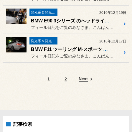
発光系＆発光部位 白色化 系
2016年12月19日
BMW E90 3シリーズ のヘッドライト“タマ”交換作業 ／ BREX ULTRA Blighter D1S 6800K
フィール日記をご覧のみなさま、こんばんは。
発光系＆発光部位 白色化 系
2016年12月17日
BMW F11 ツーリング M-スポーツ のランセンスランプ交換作業 ／ BREX BGC733
フィール日記をご覧のみなさま、こんばんは。
Next
1
2
記事検索