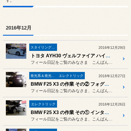
す。
2016年12月
スタイリング系 ホイール＆タイヤ＆エアロパーツ
2016年12月29日
トヨタ AYH30 ヴェルファイア ハイブリッド に車高調取付＆4輪アライメント作業 ／ CUSCO（クスコ）
フィール日記をご覧のみなさま こんばんは。
発光系＆発光部位 白色化 系
エレクトリック
2016年12月27日
BMW F25 X3 の作業 その② フォグランプ LED化 作業 ／ core LED（コア エルイーディー）
フィール日記をご覧のみなさま、こんばんは。
エレクトリック
2016年12月26日
BMW F25 X3 の作業 その① インターフェース＆地デジチューナー取付作業
フィール日記をご覧のみなさま、こんばんは。