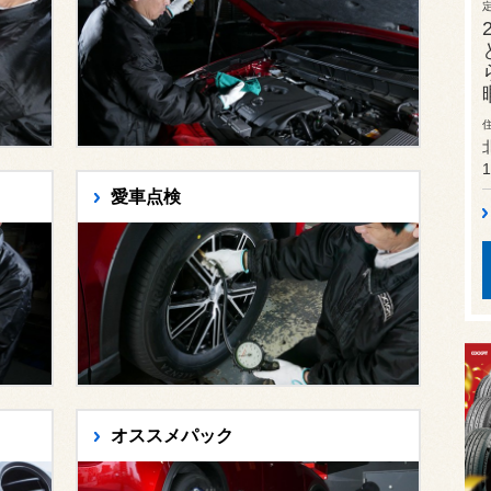
1
愛車点検
オススメパック