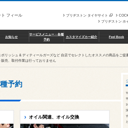
ト フィール
ブリヂストン タイヤサイト
COCK
ブリヂストン ホ
サービスメニュー・各種
お知らせ
カスタマイズカー紹介
Feel Book
予約
スポリッシュ & ディティールガーズなど 自店でセレクトしたオススメの商品を
 販売、取付作業は行っておりません
種予約
T
1
オイル関連、オイル交換