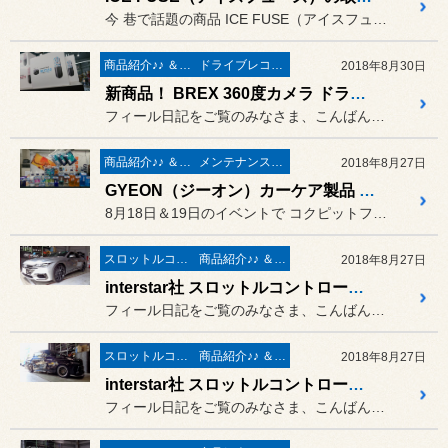
今 巷で話題の商品 ICE FUSE（アイスフューズ）
商品紹介♪♪ ＆ ”フィール”からのお知らせ。
ドライブレコーダー＆レーダー取付
2018年8月30日
新商品！ BREX 360度カメラ ドライブレコーダー Around Reco BCC360 早速 入荷しました ♪
フィール日記をご覧のみなさま、こんばんは。
商品紹介♪♪ ＆ ”フィール”からのお知らせ。
メンテナンス＆ケミカル
2018年8月27日
GYEON（ジーオン）カーケア製品 取扱開始！！ 札幌市で初･･･ いえっ！ 北海道初！！ 展示＆販売コーナーも完成 ❤
8月18日＆19日のイベントで コクピットフィールに初登場した
スロットルコントローラー＆サブコンピューター パワー＆レスポンスアップ系
商品紹介♪♪ ＆ ”フィール”からのお知らせ。
2018年8月27日
interstar社 スロットルコントローラー PPT3 取付 ／ VW（フォルクスワーゲン） Arteon（アルテオン）R-Line
フィール日記をご覧のみなさま、こんばんは。
スロットルコントローラー＆サブコンピューター パワー＆レスポンスアップ系
商品紹介♪♪ ＆ ”フィール”からのお知らせ。
2018年8月27日
interstar社 スロットルコントローラー PPT3 取付 ／ トヨタ ヴェルファイア AGH35W
フィール日記をご覧のみなさま、こんばんは。