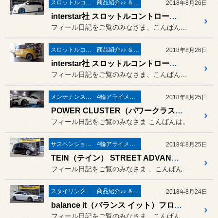
スロットルコントローラー＆サブコンピューター パワー＆レスポンスアップ系
商品紹介♪♪ ＆ ”フィール”からのお知らせ。
2018年8月26日
interstar社 スロットルコントローラー PPT3 取付 ／ 日産 エルグランド E52
フィール日記をご覧のみなさま、こんばんは。
スロットルコントローラー＆サブコンピューター パワー＆レスポンスアップ系
商品紹介♪♪ ＆ ”フィール”からのお知らせ。
2018年8月26日
interstar社 スロットルコントローラー PPT3 取付 ／ ホンダ N-ONE（エヌワン）
フィール日記をご覧のみなさま、こんばんは。
メンテナンス＆ケミカル
4輪アライメント測定＆調整
2018年8月25日
POWER CLUSTER（パワークラスター）エンジンオイル交換＆４輪アライメント測定＆調整作業 ／ BMW F31 320d ツーリング
フィール日記をご覧のみなさま こんばんは。
サスペンション交換
4輪アライメント測定＆調整
2018年8月25日
TEIN（テイン） STREET ADVANCE Z 取付 ＆ ４輪アライメント測定＆調整作業 ／ 日産 ノート NISMO E12
フィール日記をご覧のみなさま 、こんばんは。
スタイリング系 ホイール＆タイヤ＆エアロパーツ
商品紹介♪♪ ＆ ”フィール”からのお知らせ。
2018年8月24日
balance it（バランス イット）フロントリップ＆トランクスポイラー カーボン 取付 ／ AUDI A6 S-line
フィール日記をご覧のみなさま、こんばんは。