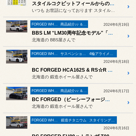
スタイルコクピットフィールからのお知らせ
いつも お世話になっております スタイルコクピットフィールの
FORGED WHEELS
商品紹介♪♪ ＆ ”フィール”からのお知らせ。
2024年6月19日
BBS LM “LM30周年記念モデル”「ダイヤモンドゴールド & BKBDリム」の装着作業 ／ BMW X5 xDrive 35d
北海道の BBS屋さんで
FORGED WHEELS
サスペンション交換
4輪アライメント測定＆調整
2024年6月18日
BC FORGED HCA162S & RS☆R Best☆i Active の取付作業 ／ LEXUS LC500 Convertible
北海道の 鍛造ホイール屋さんで
FORGED WHEELS
商品紹介♪♪ ＆ ”フィール”からのお知らせ。
2024年6月17日
BC FORGED（ビーシーフォージド） EH231の装着作業 ／ LEXUS RX500h
北海道の 鍛造ホイール屋さんで
FORGED WHEELS
鍛造チタニウム
スタイリング系 ホイール＆タイヤ＆エアロパーツ
2024年6月16日