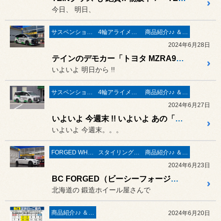
今日、 明日、
サスペンション交換
4輪アライメント測定＆調整
商品紹介♪♪ ＆ ”フィール”からのお知らせ。
2024年6月28日
テインのデモカー「トヨタ MZRA90W ノア」も来店 !! ご成約プレゼントも大量に到着❤ いよいよ明日から TEIN（テイン）のイベントが開催です ❤ 2024年6月29日（土）～6月30日（大安）
いよいよ 明日から !!
サスペンション交換
4輪アライメント測定＆調整
商品紹介♪♪ ＆ ”フィール”からのお知らせ。
2024年6月27日
いよいよ 今週末 !! いよいよ あの「EDFC5」が体感できる !! デモカー「トヨタ MZRA90W ノア」も登場 !! TEIN（テイン）のイベントを開催❤ 2024年6月29日（土）～6月30日（大安）
いよいよ 今週末。。。
FORGED WHEELS
スタイリング系 ホイール＆タイヤ＆エアロパーツ
商品紹介♪♪ ＆ ”フィール”からのお知らせ。
2024年6月23日
BC FORGED（ビーシーフォージド） RZ24 × POTENZA S007A の装着作業 ／ Mercedes-Benz CLS450
北海道の 鍛造ホイール屋さんで
商品紹介♪♪ ＆ ”フィール”からのお知らせ。
2024年6月20日