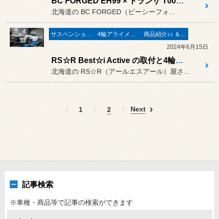
BC FORGED EH99 × トランザ T005 AO & サンダーボルト ジャパン 鍛造チタニウム BE-ONE ホイールボルト の装着作業 ／ AUDI S6 Avant
北海道の BC FORGED（ビーシーフォ...
サスペンション交換
4輪アライメント測定＆調整
商品紹介♪♪ ＆ ”フィール”からのお知らせ。
2024年6月15日
RS☆R Best☆i Active の取付と4輪アライメントの測定&調整作業 ／ トヨタ クラウン
北海道の RS☆R（アールエスアール）屋さ...
Next
1
2
記事検索
※車種・商品等で記事の検索ができます