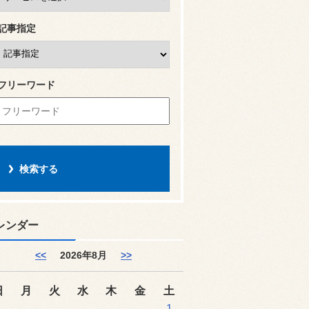
記事指定
フリーワード
レンダー
<<
2026年8月
>>
日
月
火
水
木
金
土
1