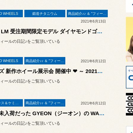
D WHEELS
鍛造チタニウム
商品紹介♪♪ ＆ ”フィール”からのお知らせ。
2021年6月13日
BBS LM 受注期間限定モデル ダイヤモンドゴールド × BKBDリム（DG-BKBD）& サンダーボルト ジャパン 鍛造チタニウム 装着作業 ／ トヨタ アルファード ハイブリッド AYH30W
ィールの日記♪をご覧頂いている
D WHEELS
商品紹介♪♪ ＆ ”フィール”からのお知らせ。
2021年6月12日
レイズ 新作ホイール展示会 開催中 ❤ ～ 2021年6月18日（金）まで
ィールの日記♪をご覧頂いている
メンテナンス＆ケミカル
商品紹介♪♪ ＆ ”フィール”からのお知らせ。
2021年6月12日
長期未入荷だった GYEON（ジーオン）の WAX（ワックス）Q2-WA が入荷しましたよ～ ♪
ィールの日記♪をご覧頂いている