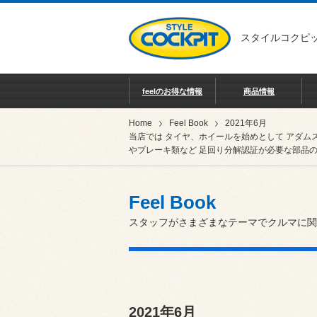
スタイルコクピッ
feelのお得な情報
商品情報
Home
Feel Book
2021年6月
当店では タイヤ、ホイールを始めとして アダム
やブレーキ類など 足回り分解認証が必要な部品の
Feel Book
スタッフがさまざまなテーマでクルマに関
2021年6月