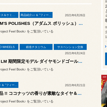
メンテナンス＆ケミカル
商品紹介♪♪ ＆ ”フィール”からのお知らせ。
2021年6月26日
ADAM'S POLISHES（アダムス ポリッシュ）始めました ❤
oject Feel Book♪ をご覧頂いている
1
D WHEELS
鍛造チタニウム
サスペンション交換
2021年6月24日
BBS LM 期間限定モデル ダイヤモンドゴールド × BKBDリム & ポテンザ S007A & サンダーボルト ジャパン 鍛造チタニウム 装着など 足回りの“一括お造り”作業 ／ メルセデスベンツ V177 A250 AMG Line 4MATIC
oject Feel Book♪ をご覧頂いている
商品紹介♪♪ ＆ ”フィール”からのお知らせ。
2021年6月21日
新商品 !! ココナッツの香りが素敵なタイヤ＆ラバーワックス❤ DIAMOND SWELL "GROSS DONUT" 早速入荷しました ❤
oject Feel Book♪ をご覧頂いている