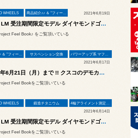
D WHEELS
商品紹介♪♪ ＆ ”フィール”からのお知らせ。
2021年6月19日
BBS LM 受注期間限定モデル ダイヤモンドゴールド × BKBDリム（DG-BKBD） 装着作業 ／ MKB S55S
oject Feel Book♪ をご覧頂いている
商品紹介♪♪ ＆ ”フィール”からのお知らせ。
サスペンション交換
パワーアップ系 マフラー＆エアークリーナー＆ＥＣＵ
2021年6月17日
2021年6月21日（月）まで !! クスコのデモカー GR YARIS RC 展示してますよ～ ❤
oject Feel Bookをご覧頂いている
D WHEELS
鍛造チタニウム
4輪アライメント測定＆調整
2021年6月14日
BBS LM 受注期間限定モデル ダイヤモンドゴールド × BKBDリム（DG-BKBD）& サンダーボルト ジャパン 鍛造チタニウム 装着作業 ／ トヨタ アルファード V6
oject Feel Bookをご覧頂いている