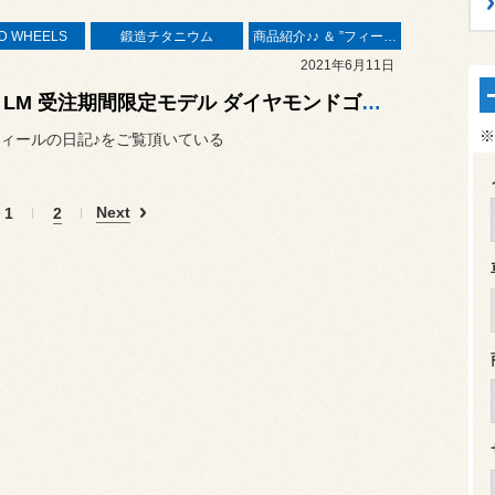
D WHEELS
鍛造チタニウム
商品紹介♪♪ ＆ ”フィール”からのお知らせ。
2021年6月11日
BBS LM 受注期間限定モデル ダイヤモンドゴールド × BKBDリム（DG-BKBD）& サンダーボルト ジャパン 鍛造チタニウム 装着作業 ／ LEXUS LS600h UVF45
※
ィールの日記♪をご覧頂いている
Next
1
2