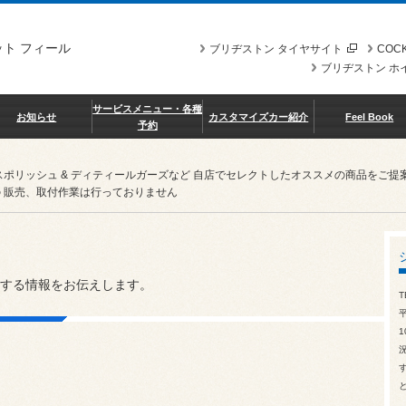
ト フィール
ブリヂストン タイヤサイト
COCK
ブリヂストン ホ
サービスメニュー・各種
お知らせ
カスタマイズカー紹介
Feel Book
予約
スポリッシュ & ディティールガーズなど 自店でセレクトしたオススメの商品を
 販売、取付作業は行っておりません
する情報をお伝えします。
T
1