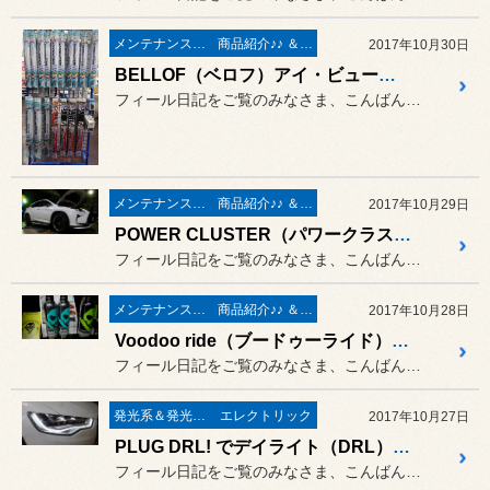
メンテナンス＆ケミカル
商品紹介♪♪ ＆ ”フィール”からのお知らせ。
2017年10月30日
BELLOF（ベロフ）アイ・ビューティー “超撥水” スノーワイパー 大量入庫❤
フィール日記をご覧のみなさま、こんばんは。。
メンテナンス＆ケミカル
商品紹介♪♪ ＆ ”フィール”からのお知らせ。
2017年10月29日
POWER CLUSTER（パワークラスター）で エンジンオイル交換作業 ／ LEXUS RX450h GYL25
フィール日記をご覧のみなさま、こんばんは。
メンテナンス＆ケミカル
商品紹介♪♪ ＆ ”フィール”からのお知らせ。
2017年10月28日
Voodoo ride（ブードゥーライド）の新商品♪ Glass Cleaner（ガラスクリーナー）が早速入荷しました♪
フィール日記をご覧のみなさま、こんばんは。
発光系＆発光部位 白色化 系
エレクトリック
2017年10月27日
PLUG DRL! でデイライト（DRL）施工 ／ AUDI A6
フィール日記をご覧のみなさま、こんばんは。