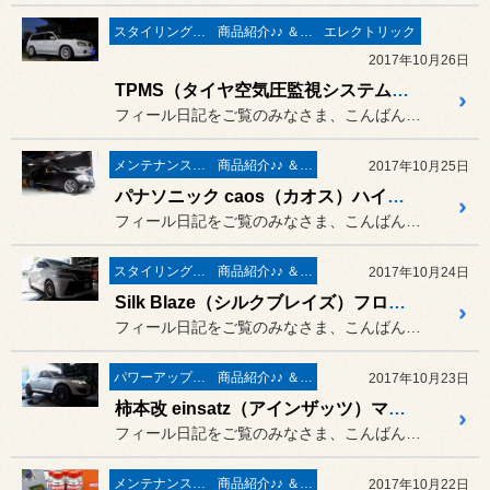
スタイリング系 ホイール＆タイヤ＆エアロパーツ
商品紹介♪♪ ＆ ”フィール”からのお知らせ。
エレクトリック
2017年10月26日
TPMS（タイヤ空気圧監視システム）の取付作業 ／ スバル SG5 フォレスター
フィール日記をご覧のみなさま、こんばんは。
メンテナンス＆ケミカル
商品紹介♪♪ ＆ ”フィール”からのお知らせ。
2017年10月25日
パナソニック caos（カオス）ハイブリッド車（補機）用バッテリー 取付作業 ／ LEXUS LS600h UVF45
フィール日記をご覧のみなさま、こんばんは。
スタイリング系 ホイール＆タイヤ＆エアロパーツ
商品紹介♪♪ ＆ ”フィール”からのお知らせ。
2017年10月24日
Silk Blaze（シルクブレイズ）フロントグリル 取付作業 ／ トヨタ ヴェルファイア AGH35
フィール日記をご覧のみなさま、こんばんは。
パワーアップ系 マフラー＆エアークリーナー＆ＥＣＵ
商品紹介♪♪ ＆ ”フィール”からのお知らせ。
2017年10月23日
柿本改 einsatz（アインザッツ）マフラー 取付作業 ／ VW トゥアレグ
フィール日記をご覧のみなさま、こんばんは。
メンテナンス＆ケミカル
商品紹介♪♪ ＆ ”フィール”からのお知らせ。
2017年10月22日