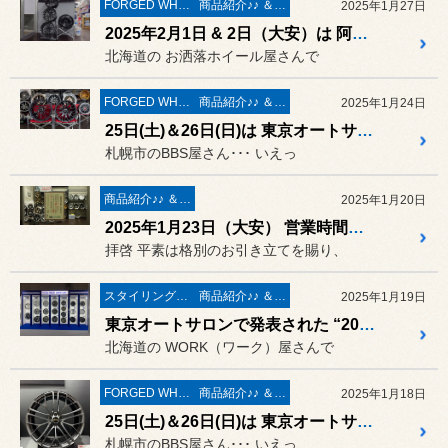
FORGED WHEELS
商品紹介♪♪ ＆ ”フィール”からのお知らせ。
2025年1月27日
2025年2月1日 & 2日（大安）は 阿部商会の担当さんも登場☆ 「AS FORGED」展示イベント開催中です♪ ～ 2025年2月14日（大安）まで
北海道の お洒落ホイール屋さんで
FORGED WHEELS
商品紹介♪♪ ＆ ”フィール”からのお知らせ。
2025年1月24日
25日(土)＆26日(日)は 東京オートサロンで発表された「RE-X」と「RN」の新色とBBS社の担当さんも登場!! 「BBS 鍛造ホイール キャンペーン」開催中❤ ～ 2025年2月2日（大安）まで
札幌市のBBS屋さん･･･ いえっ
商品紹介♪♪ ＆ ”フィール”からのお知らせ。
2025年1月20日
2025年1月23日（大安） 営業時間変更の お知らせ。
拝啓 平素は格別のお引き立てを賜り、
スタイリング系 ホイール＆タイヤ＆エアロパーツ
商品紹介♪♪ ＆ ”フィール”からのお知らせ。
2025年1月19日
東京オートサロンで発表された “2025 Newモデル” が登場 !! WORK wheels（ワーク）新作ホイール展示会を開催 ❤ 2025年2月1日（土）～ 2月2日（大安）
北海道の WORK（ワーク）屋さんで
FORGED WHEELS
商品紹介♪♪ ＆ ”フィール”からのお知らせ。
2025年1月18日
25日(土)＆26日(日)は 東京オートサロンで発表された「RE-X」と「RN」の新色とBBS社の担当さんも登場!! 「BBS 鍛造ホイール キャンペーン」開催致します❤ 本日から 2025年2月2日（大安）まで
札幌市のBBS屋さん･･･ いえっ