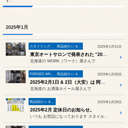
す。
2025年1月
スタイリング系 ホイール＆タイヤ＆エアロパーツ
商品紹介♪♪ ＆ ”フィール”からのお知らせ。
2025年1月31日
東京オートサロンで発表された “2025 Newモデル” が登場 !! WORK wheels（ワーク）新作ホイール展示会を開催 ❤ 2025年2月1日（土）～ 2月2日（大安）
北海道の WORK（ワーク）屋さんで
FORGED WHEELS
商品紹介♪♪ ＆ ”フィール”からのお知らせ。
2025年1月30日
2025年2月1日 & 2日（大安）は 阿部商会の担当さんも登場☆ 「AS FORGED」展示イベント開催中です♪ ～ 2025年2月14日（大安）まで
北海道の お洒落ホイール屋さんで
商品紹介♪♪ ＆ ”フィール”からのお知らせ。
2025年1月28日
2025年2月 定休日のお知らせ。
いつも お世話になっております スタイルコクピットフィールの