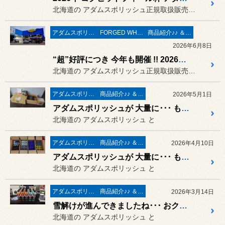
北海道の アダムスポリッシュ正規取扱販売店で
アダムスポリッシュ
FORGED WHEELS
商品紹介♪♪ ＆ ”フィール”からのお知らせ。
2026年6月8日
“超”好評につき 今年も開催 !! 2026年 コクピットフィール杯 アダムスポリッシュ ＆ BBS ＆ ラガーコーポレーション イベント 開催いたします❤ 2026年6月13日（土）＆ 6月14日（日）
北海道の アダムスポリッシュ正規取扱販売店で
アダムスポリッシュ
商品紹介♪♪ ＆ ”フィール”からのお知らせ。
2026年5月1日
アダムスポリッシュが 大量に･･･ もとい、「引くほど大量に」入荷しました
北海道の アダムスポリッシュ と
アダムスポリッシュ
商品紹介♪♪ ＆ ”フィール”からのお知らせ。
2026年4月10日
アダムスポリッシュが 大量に･･･ もとい、「引くほど大量に」入荷しました
北海道の アダムスポリッシュ と
アダムスポリッシュ
商品紹介♪♪ ＆ ”フィール”からのお知らせ。
2026年3月14日
雪解けが進んできましたね･･･ おクルマを綺麗にする “アダムスポリッシュ” のカーケアが大量に入荷!! そして「引くほど」多種、大量に 在庫の ご用意もございます♪
北海道の アダムスポリッシュ と