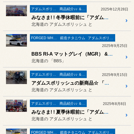
アダムスポリッシュ
商品紹介♪♪ ＆ ”フィール”からのお知らせ。
2025年12月28日
みなさま! ! 冬季休暇前に「アダムスポリッシュの残量」は大丈夫ですか?? 2025年12月29日(月) まで 絶賛営業しております
北海道の アダムスポリッシュ と
FORGED WHEELS
鍛造チタニウム
アダムスポリッシュ
2025年9月25日
BBS RI-A マットグレイ（MGR） & ブリヂストン「レグノ GR-XⅢ TYPE RV」& サンダーボルト ジャパン 鍛造チタニウム ホイールナット の装着作業 ／ トヨタ ノア
北海道の 「BBS」
アダムスポリッシュ
商品紹介♪♪ ＆ ”フィール”からのお知らせ。
2025年9月15日
アダムスポリッシュの新商品☆ 「ローンチェアー」が早速 入荷しました♡ 即納です♪
北海道の アダムスポリッシュ と
アダムスポリッシュ
商品紹介♪♪ ＆ ”フィール”からのお知らせ。
2025年8月8日
みなさま! ! 夏季休暇前に「アダムスポリッシュの残量」は大丈夫ですか?? 連休前は 2025年8月10日(日) まで絶賛営業しております
北海道の アダムスポリッシュ と
FORGED WHEELS
鍛造チタニウム
アダムスポリッシュ