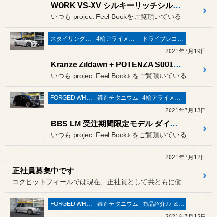
WORK VS-XV シルキーリッチシルバー & サンダーボルト ジャパン 鍛造チタニウムホイールナットの装着とアライメント調整作業 ／ 日産 CKV36 スカイラインクーペ･･･ 『スカクー』
いつも project Feel Bookをご覧頂いている
スタイリング系 ホイール＆タイヤ＆エアロパーツ
4輪アライメント測定＆調整
ドライブレコーダー＆レーダー取付
2021年7月19日
Kranze Zildawn + POTENZA S001L RFT 装着 ＆ 足回り “一括お造り”作業 ／ レクサス GVF55 LS500h “EXECUTIVE”
いつも project Feel Book♪ をご覧頂いている
FORGED WHEELS
鍛造チタニウム
4輪アライメント測定＆調整
2021年7月13日
BBS LM 受注期間限定モデル ダイヤモンドゴールド × BKBDリム & サンダーボルト ジャパン 鍛造チタニウム 装着 ／ トヨタ AGH35W ヴェルファイア
いつも project Feel Book♪ をご覧頂いている
2021年7月12日
正社員募集中です
コクピットフィールでは現在、正社員として共ともに働く仲間を募集中で...
FORGED WHEELS
鍛造チタニウム
商品紹介♪♪ ＆ ”フィール”からのお知らせ。
2021年7月12日