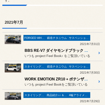
す。
2021年7月
FORGED WHEELS
鍛造チタニウム
サスペンション交換
2021年7月31日
BBS RE-V7 ダイヤモンドブラック & クスコ ストリート ゼロ A & サンダーボルト ジャパン 鍛造チタニウム 装着作業 ／ スバル レヴォーグ VMG
いつも project Feel Book♪ をご覧頂いている
スタイリング系 ホイール＆タイヤ＆エアロパーツ
鍛造チタニウム
サスペンション交換
2021年7月30日
WORK EMOTION ZR10 + ポテンザ アドレナリン RE004 & サンダーボルト 鍛造チタニウムホイールボルト取付など 足回り“一括お造り”作業 ／ フォルクスワーゲン GOLF7 TSI
いつも project Feel Bookをご覧頂いている
スタイリング系 ホイール＆タイヤ＆エアロパーツ
商品紹介♪♪ ＆ ”フィール”からのお知らせ。
4輪アライメント測定＆調整
2021年7月29日