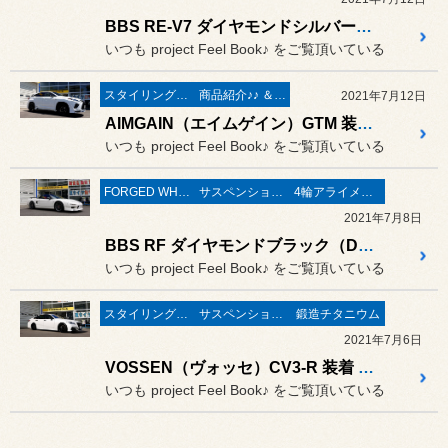
BBS RE-V7 ダイヤモンドシルバー（DS）× ポテンザ S007A & サンダーボルト ジャパン 鍛造チタニウム 装着作業 ／ フォルクスワーゲン ゴルフ Ⅳ GLI
いつも project Feel Book♪ をご覧頂いている
スタイリング系 ホイール＆タイヤ＆エアロパーツ
商品紹介♪♪ ＆ ”フィール”からのお知らせ。
2021年7月12日
AIMGAIN（エイムゲイン）GTM 装着作業 ／ レクサス GYL25W RX450h
いつも project Feel Book♪ をご覧頂いている
FORGED WHEELS
サスペンション交換
4輪アライメント測定＆調整
2021年7月8日
BBS RF ダイヤモンドブラック（DB）& ポテンザ S007A と テイン MONO Sport 装着など 足回り“一括お造り”作業 ／ ホンダ NA1 NSX
いつも project Feel Book♪ をご覧頂いている
スタイリング系 ホイール＆タイヤ＆エアロパーツ
サスペンション交換
鍛造チタニウム
2021年7月6日
VOSSEN（ヴォッセ）CV3-R 装着 & クスコ 特注 ストリート ゼロ A 取付作業などなど ／ トヨタ AZSH21 クラウン ハイブリッド RS Four
いつも project Feel Book♪ をご覧頂いている