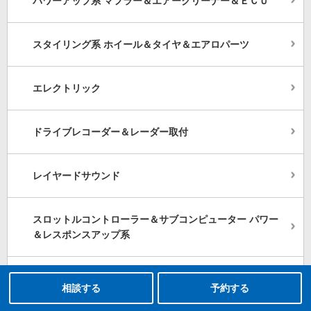
パワーアップ系 マフラー＆エアークリーナー＆ＥＣＵ
スタイリング系 ホイール＆タイヤ＆エアロパーツ
エレクトリック
ドライブレコーダー＆レーダー取付
レイヤードサウンド
スロットルコントローラー＆サブコンピューター パワー
＆レスポンスアップ系
タイヤ点検・安全点検/タイヤ履き替え/オイル交換/その他ピット作業の予約
クローク契約会員専用タイヤ履き替え※タイヤ履き替えを希望のクローク契約会員の方はこちらを選択ください
本日のタイヤ履き替え順番待ち予約 ※クローク契約会員の方はご利用いただけません
発光系＆発光部位 白色化 系
相談する
予約する