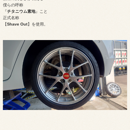
僕らの呼称
『
チタニウム素地
』こと
正式名称
【
Shave Out
】を使用。