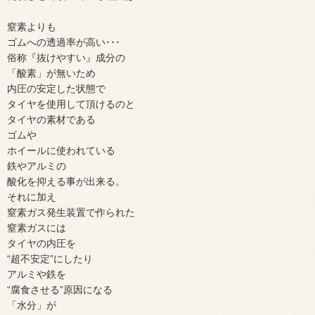
窒素よりも
ゴムへの透過率が高い･･･
俗称『抜けやすい』成分の
「酸素」が無いため
内圧の安定した状態で
タイヤを使用して頂けるのと
タイヤの素材である
ゴムや
ホイールに使われている
鉄やアルミの
酸化を抑える事が出来る。
それに加え
窒素ガス発生装置で作られた
窒素ガスには
タイヤの内圧を
“超不安定”にしたり
アルミや鉄を
“腐食させる”原因になる
「水分」が