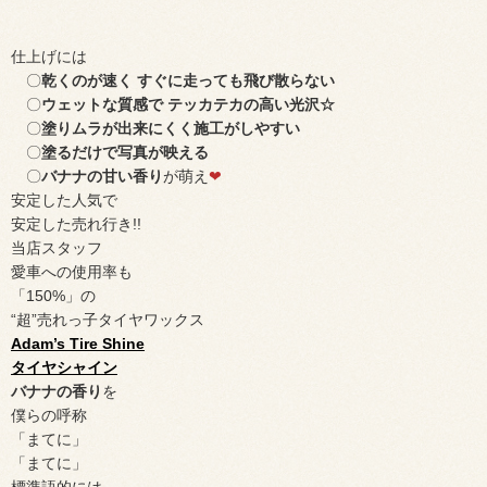
仕上げには
〇
乾くのが速く すぐに走っても飛び散らない
〇
ウェットな質感で テッカテカの高い光沢☆
〇
塗りムラが出来にくく施工がしやすい
〇
塗るだけで写真が映える
〇
バナナの甘い香り
が萌え
❤
安定した人気で
安定した売れ行き!!
当店スタッフ
愛車への使用率も
「150%」の
“超”売れっ子タイヤワックス
Adam’s Tire Shine
タイヤシャイン
バナナの香り
を
僕らの呼称
「まてに」
「まてに」
標準語的には