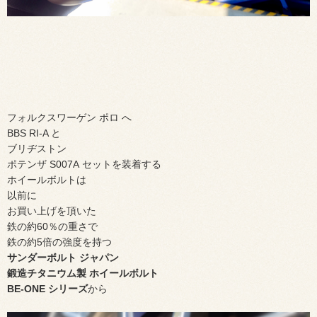
フォルクスワーゲン ポロ へ
BBS RI-A と
ブリヂストン
ポテンザ S007A セットを装着する
ホイールボルトは
以前に
お買い上げを頂いた
鉄の約60％の重さで
鉄の約5倍の強度を持つ
サンダーボルト ジャパン
鍛造チタニウム製 ホイールボルト
BE-ONE シリーズ
から