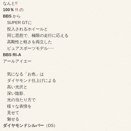
なんと!!
100％
!!
の
BBS
から
SUPER GTに
投入されるホイールと
同じ思想で、極限の走行に応える
高剛性と軽さを両立した
ピュアスポーツモデル･･･
BBS RI-A
アールアイエー
気になる「お色」は
ダイヤモンド仕上げによる
高い光沢と
深い陰影、
光の当たり方で
様々な表情を
見せて
魅せる
ダイヤモンドシルバー
（DS）