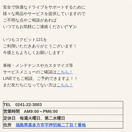
安全で快適なドライブをサポートするために
様々な商品やサービスを提供していますので
ご不明な点やご相談があれば
いつでもお気軽にご連絡ください(*´∀`)♪
いつもコクピット
121
を
ご利用いただきありがとうございます！
今後ともよろしくお願いします！
車検・メンテナンスやカスタマイズ等
サービスメニューのご確認は
こちら！
LINE
でもご相談、ご予約できますよ！！
まだ友だちになってない方は
こちら！
TEL
0241-22-3003
営業時間
AM9:00
～
PM6:00
定休日 毎週火曜日、第二水曜日
住所
福島県喜多方市字押切南二丁目７番地