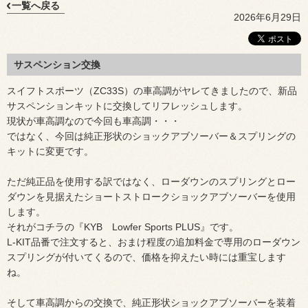
一覧へ戻る
2026年6月29日
サスペンション交換
スイフトスポーツ（ZC33S）の車高調がヤレてきましたので、新品
サスペンションキットに交換してリフレッシュします。
現状が車高調なので今回も車高調・・・
ではなく、今回は純正形状のショックアブソーバー＆スプリングの
キットに変更です。
ただ純正品を使用する訳ではなく、ローダウンのスプリングとロー
ダウンを見据えたショートストロークショックアブソーバーを使用
します。
それがコチラの『KYB Lowfer Sports PLUS』です。
L-KIT品番で注文すると、おまけ程度の追加料金で専用のローダウン
スプリングが付いてくるので、価格を抑えたい時には重宝します
ね。
そして車高調からの交換で、純正形状ショックアブソーバーを装着