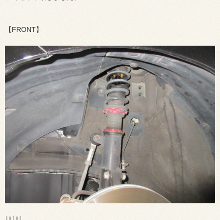
【FRONT】
⇩⇩⇩⇩⇩