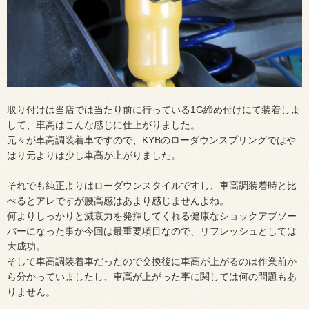
取り付けは当店では当たり前に行っている1G締め付けにて装着しま
して、車高はこんな感じに仕上がりました。
元々が車高調装着車ですので、KYBのローダウンスプリングではや
はり元よりは少し車高が上がりました。
それでも純正よりはローダウンスタイルですし、車高調装着時と比
べるとアレですが腰高感はあまり感じませんよね。
何よりしっかりと減衰力を発揮してくれる健康なショックアブソー
バーになった事が今回は最重要項目なので、リフレッシュとしては
大成功。
そして車高調装着車だったので交換後に車高が上がるのは作業前か
ら分かっていましたし、車高が上がった事に関しては何の問題もあ
りません。