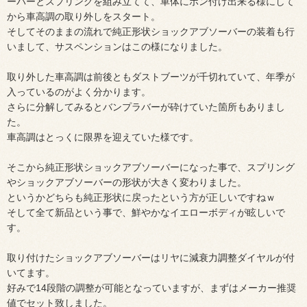
ーバーとスプリングを組み立てて、車体にポン付け出来る様にして
から車高調の取り外しをスタート。
そしてそのままの流れで純正形状ショックアブソーバーの装着も行
いまして、サスペンションはこの様になりました。
取り外した車高調は前後ともダストブーツが千切れていて、年季が
入っているのがよく分かります。
さらに分解してみるとバンプラバーが砕けていた箇所もありまし
た。
車高調はとっくに限界を迎えていた様です。
そこから純正形状ショックアブソーバーになった事で、スプリング
やショックアブソーバーの形状が大きく変わりました。
というかどちらも純正形状に戻ったという方が正しいですねｗ
そして全て新品という事で、鮮やかなイエローボディが眩しいで
す。
取り付けたショックアブソーバーはリヤに減衰力調整ダイヤルが付
いてます。
好みで14段階の調整が可能となっていますが、まずはメーカー推奨
値でセット致しました。