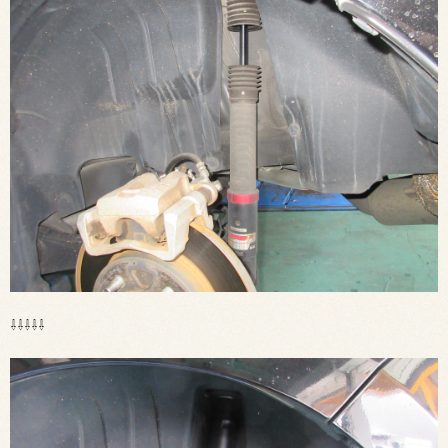
⇩⇩⇩⇩⇩