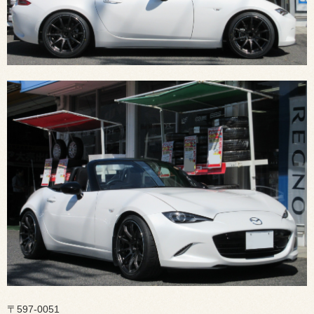
〒597-0051