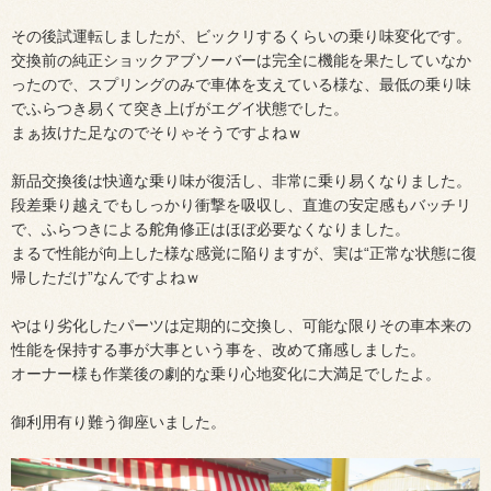
その後試運転しましたが、ビックリするくらいの乗り味変化です。
交換前の純正ショックアブソーバーは完全に機能を果たしていなか
ったので、スプリングのみで車体を支えている様な、最低の乗り味
でふらつき易くて突き上げがエグイ状態でした。
まぁ抜けた足なのでそりゃそうですよねｗ
新品交換後は快適な乗り味が復活し、非常に乗り易くなりました。
段差乗り越えでもしっかり衝撃を吸収し、直進の安定感もバッチリ
で、ふらつきによる舵角修正はほぼ必要なくなりました。
まるで性能が向上した様な感覚に陥りますが、実は“正常な状態に復
帰しただけ”なんですよねｗ
やはり劣化したパーツは定期的に交換し、可能な限りその車本来の
性能を保持する事が大事という事を、改めて痛感しました。
オーナー様も作業後の劇的な乗り心地変化に大満足でしたよ。
御利用有り難う御座いました。