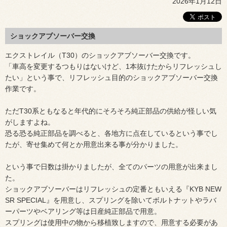
2026年1月12日
ショックアブソーバー交換
エクストレイル（T30）のショックアブソーバー交換です。
「車高を変更するつもりはないけど、1本抜けたからリフレッシュし
たい」という事で、リフレッシュ目的のショックアブソーバー交換
作業です。
ただT30系ともなると年代的にそろそろ純正部品の供給が怪しい気
がしますよね。
恐る恐る純正部品を調べると、各地方に点在しているという事でし
たが、寄せ集めて何とか用意出来る事が分かりました。
という事で日数は掛かりましたが、全てのパーツの用意が出来まし
た。
ショックアブソーバーはリフレッシュの定番ともいえる『KYB NEW
SR SPECIAL』を用意し、スプリングを除いてボルトナットやラバ
ーパーツやベアリング等は日産純正部品で用意。
スプリングは使用中の物から移植致しますので、用意する必要があ