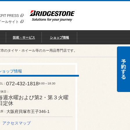
PIT PRESS
イールサイト
技術・サービス
ショップ情報
塚市のタイヤ・ホイール等のカー用品専門店です。
ショップ情報
072-432-1818
EL
9:00～18:30
定休日
毎週水曜および第2・第３火曜
日定休
大阪府貝塚市王子346-1
住所
アクセスマップ