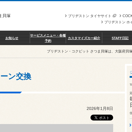
ま貝塚
ブリヂストン タイヤサイト
COCK
ブリヂストン ホ
サービスメニュー・各種
お知らせ
カスタマイズカー紹介
STAFF日記
予約
ブリヂストン・コクピット さつま貝塚は、大阪府貝
ーン交換
T
2026年1月8日