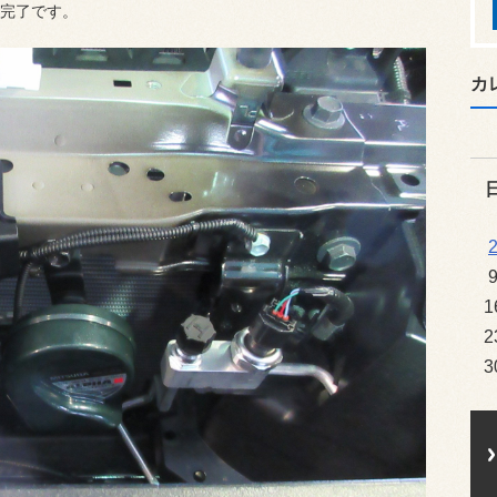
完了です。
カ
1
2
3