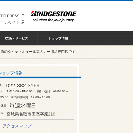
PIT PRESS
イールサイト
技術・サービス
ショップ情報
字原のタイヤ・ホイール等のカー用品専門店です。
ショップ情報
022-382-3169
EL
日：AM10:00～PM6:00 / 日曜・祝日：AM10:00～
M5:00 PIT休憩時間：12:00～13:00
毎週水曜日
定休日
宮城県名取市田高字原210
住所
アクセスマップ