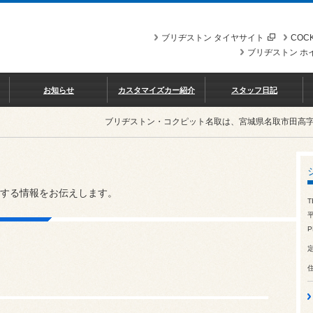
ブリヂストン タイヤサイト
COCK
ブリヂストン ホ
お知らせ
カスタマイズカー紹介
スタッフ日記
ブリヂストン・コクピット名取は、宮城県名取市田高
する情報をお伝えします。
T
平
P