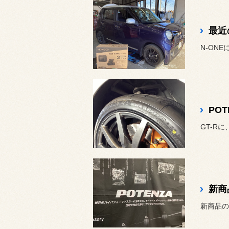
最近
N-ONE
POT
GT-Rに
新商
新商品の