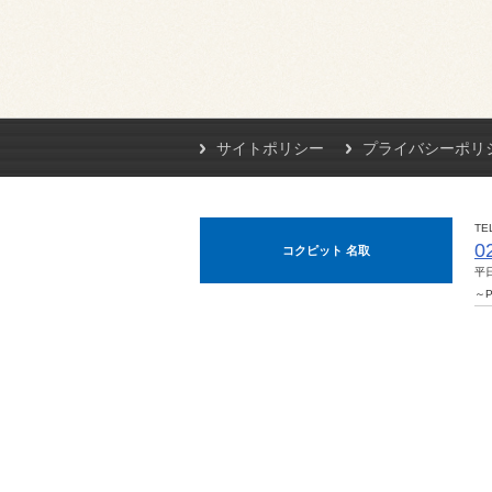
サイトポリシー
プライバシーポリ
TE
0
コクピット 名取
平日
～P