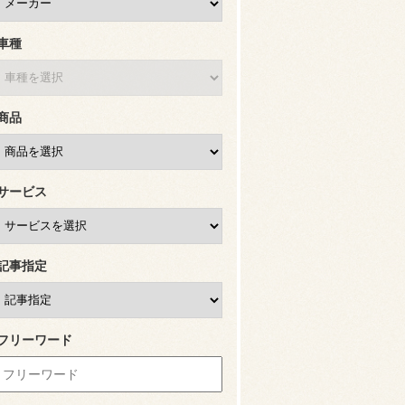
車種
商品
サービス
記事指定
フリーワード