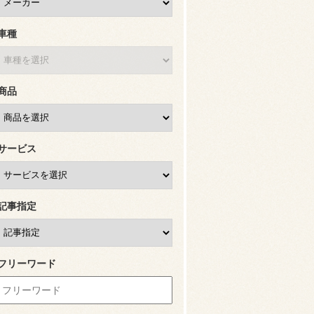
車種
商品
サービス
記事指定
フリーワード