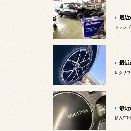
最近
トランザ
最近
レクサスRX
最近
輸入車用ホ