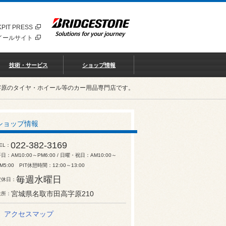
PIT PRESS
イールサイト
技術・サービス
ショップ情報
字原のタイヤ・ホイール等のカー用品専門店です。
ショップ情報
022-382-3169
EL
日：AM10:00～PM6:00 / 日曜・祝日：AM10:00～
M5:00 PIT休憩時間：12:00～13:00
毎週水曜日
定休日
宮城県名取市田高字原210
住所
アクセスマップ