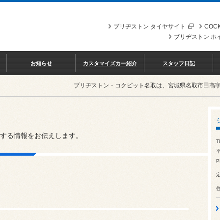
ブリヂストン タイヤサイト
COCK
ブリヂストン ホ
お知らせ
カスタマイズカー紹介
スタッフ日記
ブリヂストン・コクピット名取は、宮城県名取市田高
する情報をお伝えします。
T
平
P