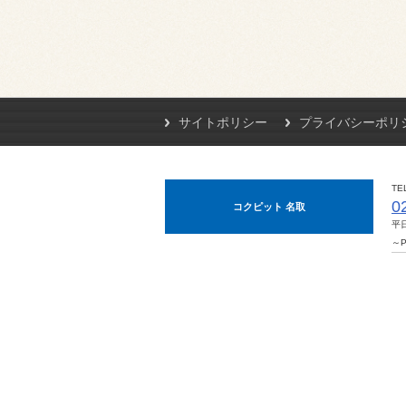
サイトポリシー
プライバシーポリ
TE
0
コクピット 名取
平日
～P