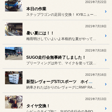
2021年7月22日
本日の作業
ステップワゴンの足回り交換！ KYBニューSRスペシャルが生産...
2021年7月19日
暑い夏には！！
梅雨明けしていよいよ本格的な夏がやってまいりました。
2021年7月18日
SUGO走行会無事終了しました！
ブリーフィングは外で、マイクを使って説明しております。
2021年7月16日
新型レヴォーグSTIスポーツ ホイール交換！
納車されたばかりのレヴォーグにRMP RACING R60の18イ...
2021年7月13日
タイヤ交換！
シビックタイプRに、SUGO走行会の為POTENZA RE-71R...