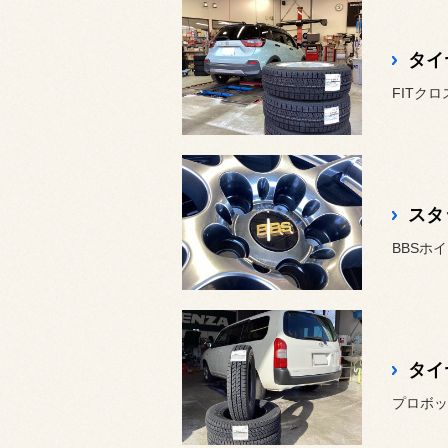
タイ
FITク
スタ
BBSホイ
タイ