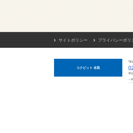
サイトポリシー
プライバシーポリ
TE
0
コクピット 名取
平日
～P