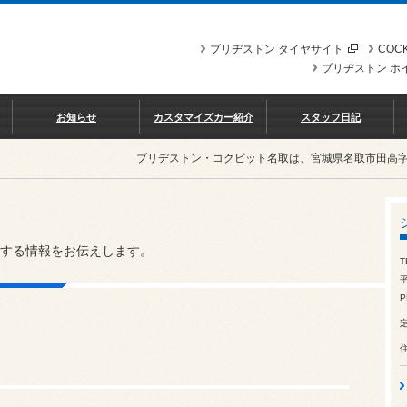
ブリヂストン タイヤサイト
COCK
ブリヂストン ホ
お知らせ
カスタマイズカー紹介
スタッフ日記
ブリヂストン・コクピット名取は、宮城県名取市田高
する情報をお伝えします。
T
平
P