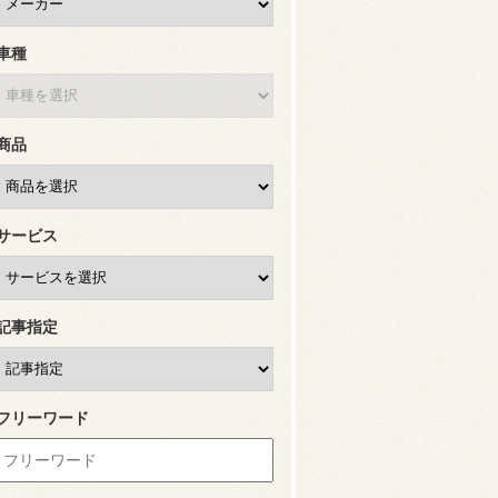
車種
商品
サービス
記事指定
フリーワード