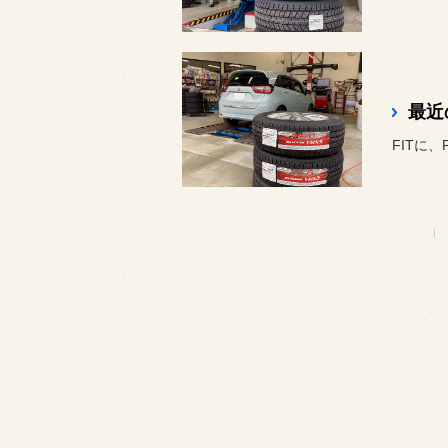
最近
FITに