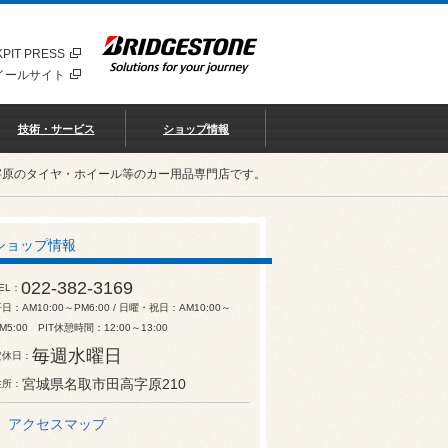
PIT PRESS
イールサイト
技術・サービス
ショップ情報
字原のタイヤ・ホイール等のカー用品専門店です。
ショップ情報
022-382-3169
EL
日：AM10:00～PM6:00 / 日曜・祝日：AM10:00～
M5:00 PIT休憩時間：12:00～13:00
毎週水曜日
定休日
宮城県名取市田高字原210
住所
アクセスマップ