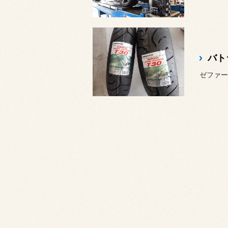
バト
ゼファー