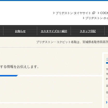
ブリヂストン タイヤサイト
COCK
ブリヂストン ホ
お知らせ
カスタマイズカー紹介
スタッフ日記
ブリヂストン・コクピット名取は、宮城県名取市田高
する情報をお伝えします。
T
平
P