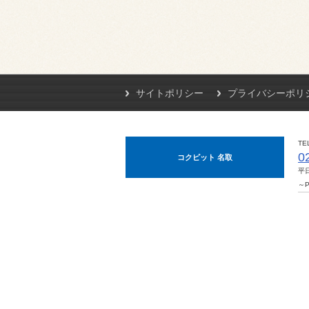
サイトポリシー
プライバシーポリ
TE
0
コクピット 名取
平日
～P