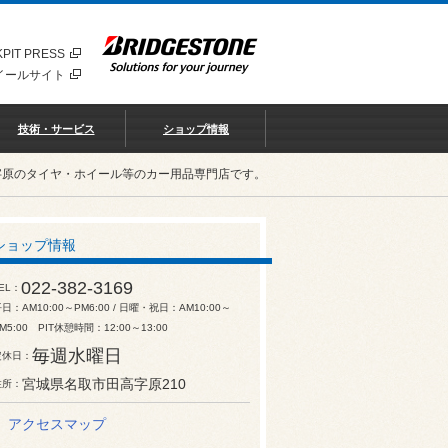
PIT PRESS
イールサイト
技術・サービス
ショップ情報
字原のタイヤ・ホイール等のカー用品専門店です。
ショップ情報
022-382-3169
EL
日：AM10:00～PM6:00 / 日曜・祝日：AM10:00～
M5:00 PIT休憩時間：12:00～13:00
毎週水曜日
定休日
宮城県名取市田高字原210
住所
アクセスマップ