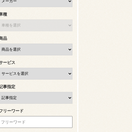
車種
商品
サービス
記事指定
フリーワード