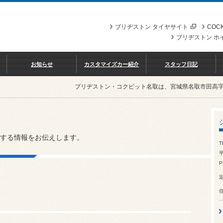
ブリヂストン タイヤサイト
COCK
ブリヂストン ホ
お知らせ
カスタマイズカー紹介
スタッフ日記
ブリヂストン・コクピット名取は、宮城県名取市田高
する情報をお伝えします。
T
平
P