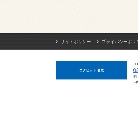
サイトポリシー
プライバシーポリ
TE
0
コクピット 名取
平日
～P