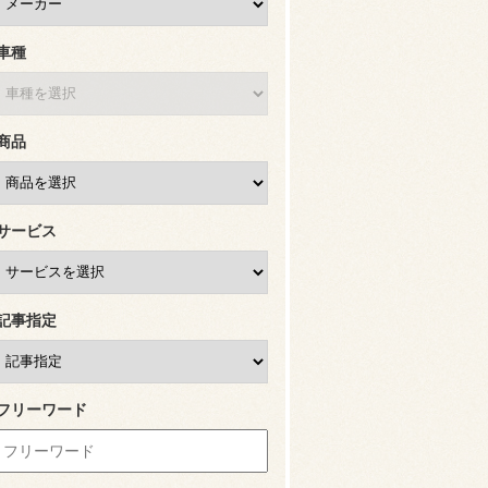
車種
商品
サービス
記事指定
フリーワード