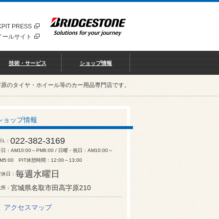
PIT PRESS
イールサイト
技術・サービス
ショップ情報
字原のタイヤ・ホイール等のカー用品専門店です。
ショップ情報
022-382-3169
EL
日：AM10:00～PM6:00 / 日曜・祝日：AM10:00～
M5:00 PIT休憩時間：12:00～13:00
毎週水曜日
定休日
宮城県名取市田高字原210
住所
アクセスマップ