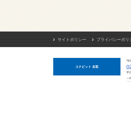
サイトポリシー
プライバシーポリ
TE
0
コクピット 名取
平日
～P