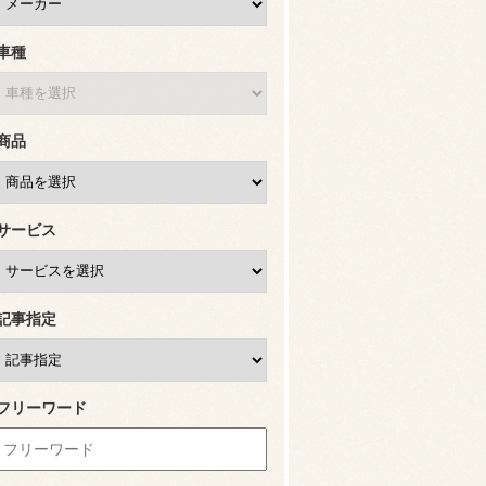
車種
商品
サービス
記事指定
フリーワード