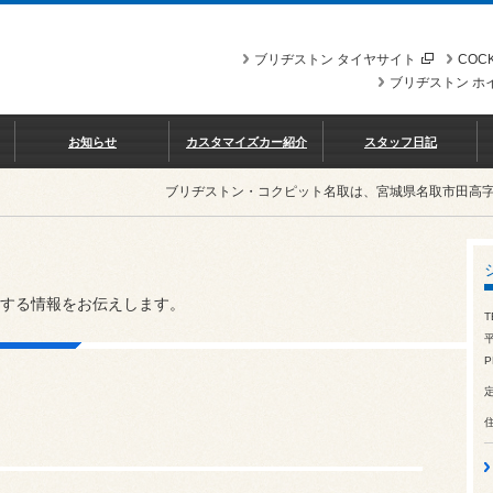
ブリヂストン タイヤサイト
COCK
ブリヂストン ホ
お知らせ
カスタマイズカー紹介
スタッフ日記
ブリヂストン・コクピット名取は、宮城県名取市田高
する情報をお伝えします。
T
平
P