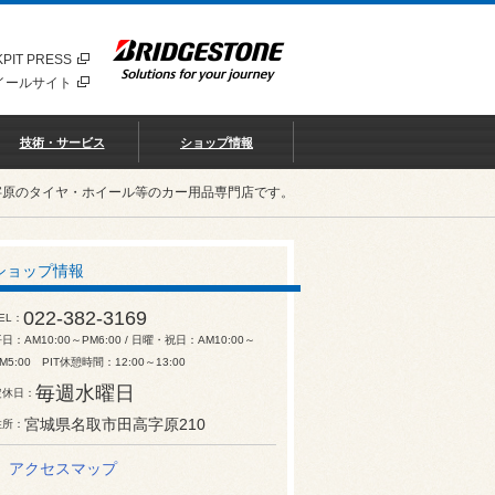
PIT PRESS
イールサイト
技術・サービス
ショップ情報
字原のタイヤ・ホイール等のカー用品専門店です。
ショップ情報
022-382-3169
EL
日：AM10:00～PM6:00 / 日曜・祝日：AM10:00～
M5:00 PIT休憩時間：12:00～13:00
毎週水曜日
定休日
宮城県名取市田高字原210
住所
アクセスマップ