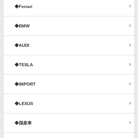
◆Ferrari
◆BMW
◆AUDI
◆TESLA
◆IMPORT
◆LEXUS
◆国産車