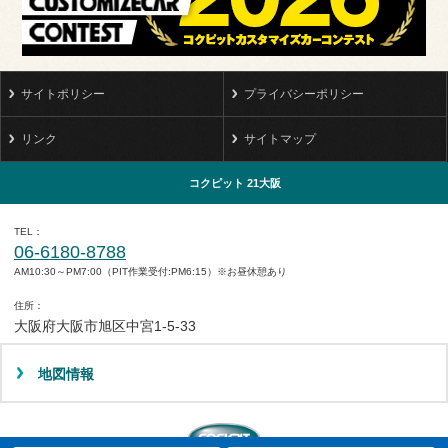
サイトポリシー
プライバシーポリシー
リンク
サイトマップ
コクピット 21大阪
TEL
06-6180-8788
AM10:30～PM7:00（PIT作業受付:PM6:15）※お昼休憩あり
住所
大阪府大阪市旭区中宮1-5-33
地図情報
タイヤ点検・安全点検/タイヤ履き替え/オイル交換/その他ピット作業の予約
クローク契約会員専用タイヤ履き替え※タイヤ履き替えを希望のクローク契約会員の方はこちらを選択ください
本日のタイヤ履き替え順番待ち予約 ※クローク契約会員の方はご利用いただけません