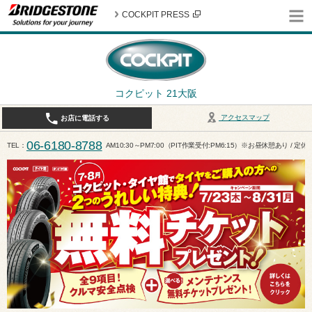
COCKPIT PRESS
コクピット 21大阪
アクセスマップ
お店に電話する
06-6180-8788
TEL
AM10:30～PM7:00（PIT作業受付:PM6:15）※お昼休憩あり / 