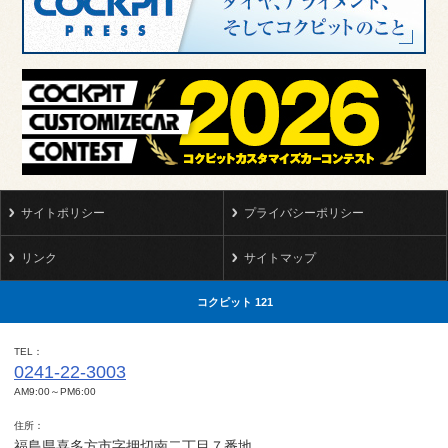
サイトポリシー
プライバシーポリシー
リンク
サイトマップ
コクピット 121
TEL
0241-22-3003
AM9:00～PM6:00
住所
福島県喜多方市字押切南二丁目７番地