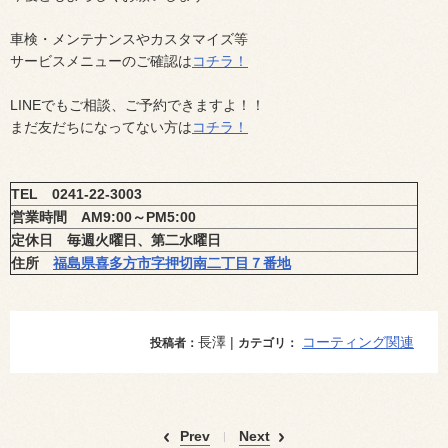
車検・メンテナンスやカスタマイズ等
サービスメニューのご確認は
コチラ！
LINE
でもご相談、ご予約できますよ！！
まだ友だちになってない方は
コチラ！
TEL
0241-22-3003
営業時間
AM9:00
～
PM5:00
定休日 毎週火曜日、第二水曜日
住所
福島県喜多方市字押切南二丁目７番地
長澤 |
コーティング関連
投稿者：
カテゴリ：
Prev
Next