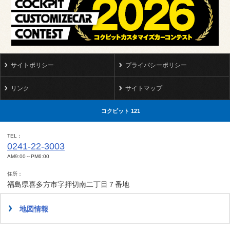
サイトポリシー
プライバシーポリシー
リンク
サイトマップ
コクピット 121
TEL
0241-22-3003
AM9:00～PM6:00
住所
福島県喜多方市字押切南二丁目７番地
地図情報