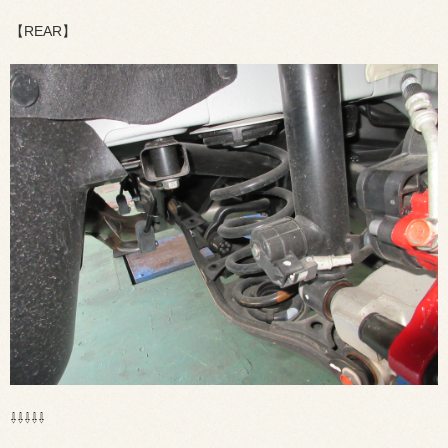
【REAR】
⇩⇩⇩⇩⇩