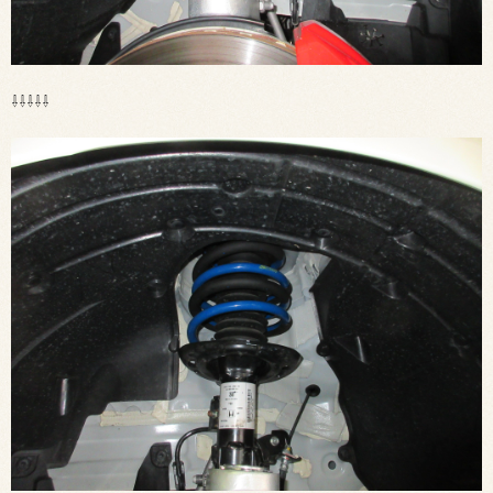
⇩⇩⇩⇩⇩