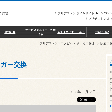
ま貝塚
ブリヂストン タイヤサイト
COCK
ブリヂストン ホ
サービスメニュー・各種
お知らせ
カスタマイズカー紹介
STAFF日記
予約
ブリヂストン・コクピット さつま貝塚は、大阪府貝
ンガー交換
T
2025年11月28日