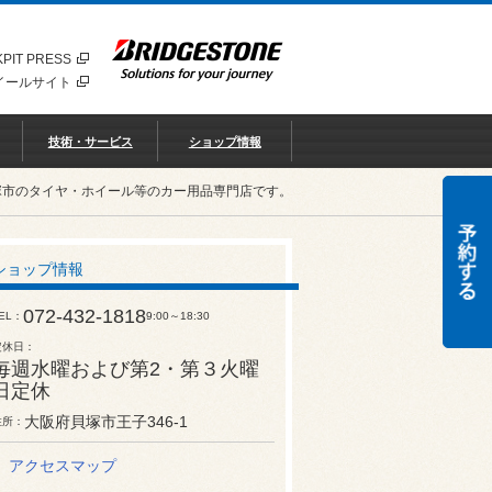
PIT PRESS
イールサイト
技術・サービス
ショップ情報
塚市のタイヤ・ホイール等のカー用品専門店です。
ショップ情報
072-432-1818
EL
9:00～18:30
定休日
毎週水曜および第2・第３火曜
日定休
大阪府貝塚市王子346-1
住所
アクセスマップ