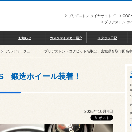
ブリヂストン タイヤサイト
COCK
ブリヂストン ホ
お知らせ
カスタマイズカー紹介
スタッフ日記
アルトワークス HA36S 鍛造ホイール装着！
ブリヂストン・コクピット名取は、宮城県名取市田高
6S 鍛造ホイール装着！
T
平
P
2025年10月4日