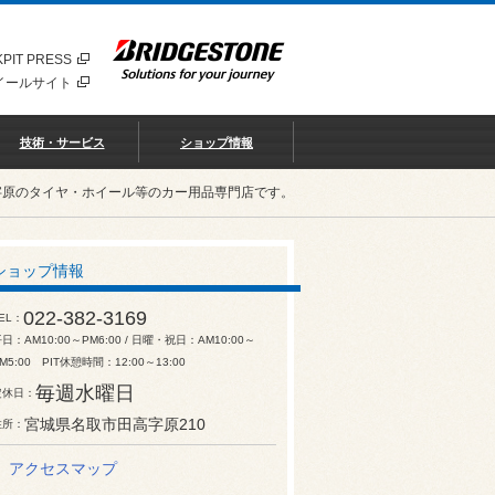
PIT PRESS
イールサイト
技術・サービス
ショップ情報
字原のタイヤ・ホイール等のカー用品専門店です。
ショップ情報
022-382-3169
EL
日：AM10:00～PM6:00 / 日曜・祝日：AM10:00～
M5:00 PIT休憩時間：12:00～13:00
毎週水曜日
定休日
宮城県名取市田高字原210
住所
アクセスマップ