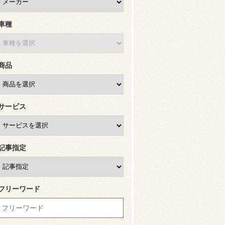
車種
商品
サービス
記事指定
フリーワード