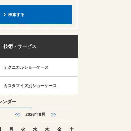
技術・サービス
テクニカルショーケース
カスタマイズ別ショーケース
レンダー
<<
2026年8月
>>
日
月
火
水
木
金
土