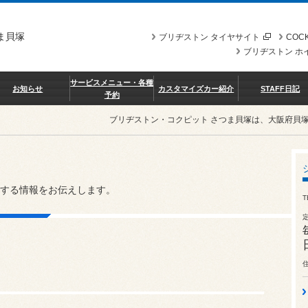
ま貝塚
ブリヂストン タイヤサイト
COCK
ブリヂストン ホ
サービスメニュー・各種
お知らせ
カスタマイズカー紹介
STAFF日記
予約
ブリヂストン・コクピット さつま貝塚は、大阪府貝
する情報をお伝えします。
T