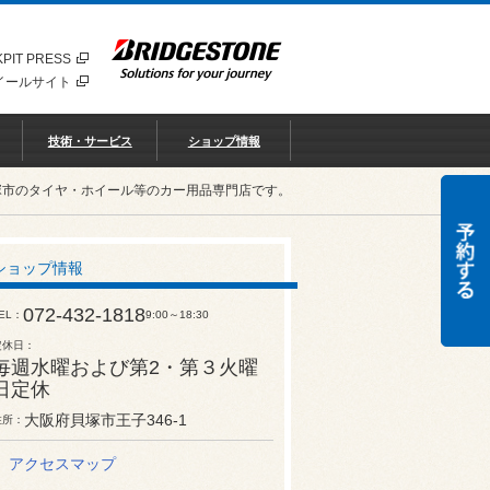
PIT PRESS
イールサイト
技術・サービス
ショップ情報
塚市のタイヤ・ホイール等のカー用品専門店です。
ショップ情報
072-432-1818
EL
9:00～18:30
定休日
毎週水曜および第2・第３火曜
日定休
大阪府貝塚市王子346-1
住所
アクセスマップ