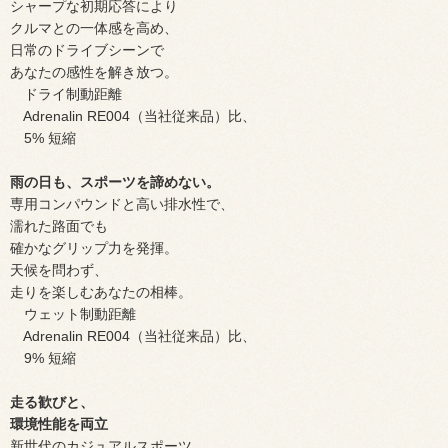
シャープな初期応答により
クルマとの一体感を高め、
日常のドライブシーンで
あなたの感性を解き放つ。
ドライ制動距離
Adrenalin RE004（当社従来品）比、
5% 短縮
雨の日も、スポーツを諦めない。
専用コンパウンドと高い排水性で、
濡れた路面でも
確かなグリップ力を発揮。
天候を問わず、
走りを楽しむあなたの相棒。
ウェット制動距離
Adrenalin RE004（当社従来品）比、
9% 短縮
走る歓びと、
環境性能を両立
新世代のカジュアルスポーツ。