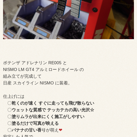
ポテンザ アドレナリン RE005 と
NISMO LM GT4 アルミロードホイール の
組み立てが完成して
日産 スカイライン NISMO に装着。
仕上げには
〇
乾くのが速く すぐに走っても飛び散らない
〇
ウェットな質感で テッカテカの高い光沢☆
〇
塗りムラが出来にくく施工がしやすい
〇
塗るだけで写真が映える
〇
バナナの甘い香り
が萌え
❤
安定した人気で