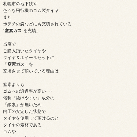
札幌市の地下鉄や
色々な飛行機のゴム製タイヤ、
また
ポテチの袋などにも充填されている
“
窒素ガス
”を充填。
当店で
ご購入頂いたタイヤや
タイヤ＆ホイールセットに
「
窒素ガス
」を
充填させて頂いている理由は･･･
窒素よりも
ゴムへの透過率が高い･･･
俗称『抜けやすい』成分の
「酸素」が無いため
内圧の安定した状態で
タイヤを使用して頂けるのと
タイヤの素材である
ゴムや