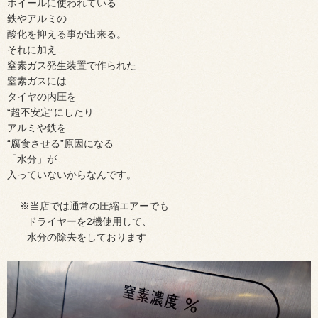
ホイールに使われている
鉄やアルミの
酸化を抑える事が出来る。
それに加え
窒素ガス発生装置で作られた
窒素ガスには
タイヤの内圧を
“超不安定”にしたり
アルミや鉄を
“腐食させる”原因になる
「水分」が
入っていないからなんです。
※当店では通常の圧縮エアーでも
ドライヤーを2機使用して、
水分の除去をしております