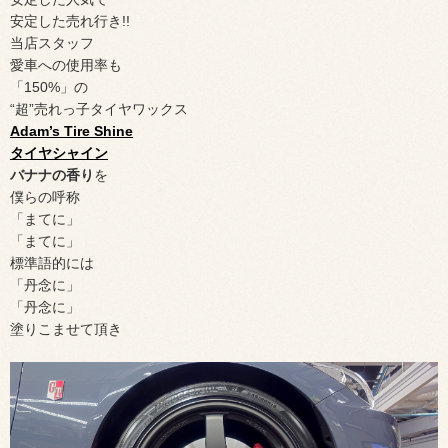
安定した売れ行き!!
当店スタッフ
愛車への使用率も
「150%」の
“超”売れっ子タイヤワックス
Adam’s Tire Shine
タイヤシャイン
バナナの香り
を
僕らの呼称
「まてに」
「まてに」
標準語的には
「丹念に」
「丹念に」
塗りこませて頂き