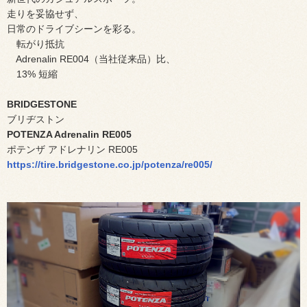
走りを妥協せず、
日常のドライブシーンを彩る。
転がり抵抗
Adrenalin RE004（当社従来品）比、
13% 短縮
BRIDGESTONE
ブリヂストン
POTENZA Adrenalin RE005
ポテンザ アドレナリン RE005
https://tire.bridgestone.co.jp/potenza/re005/