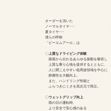
オーダーを頂いた
ノーマルタイヤ･･･
夏タイヤ･･･
僕らの呼称
「ピーエムアール」は
〇
上質なドライビング体験
路面から伝わるあらゆる振動を吸収し
上質な乗り心地を提供するとともに、
人に聞こえやすい低周波領域を中心に
静粛性を大幅向上。
また、ハンドリング性能と
ふらつきにくさを高次元で両立。
〇
ウェットグリップ向上
雨の日の運転時、
より安全で安心感のある