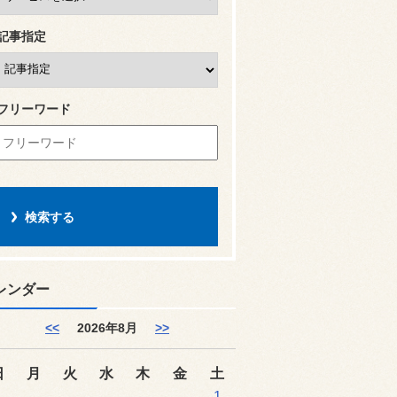
記事指定
フリーワード
レンダー
<<
2026年8月
>>
日
月
火
水
木
金
土
1