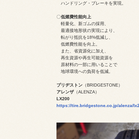
ハンドリング・ブレーキを実現。
〇
低燃費性能向上
軽量化、新ゴムの採用、
最適接地形状の実現により、
転がり抵抗を18%低減し、
低燃費性能を向上。
また、省資源化に加え、
再生資源や再生可能資源を
原材料の一部に用いることで
地球環境への負荷を低減。
ブリヂストン
（BRIDGESTONE）
アレンザ
（ALENZA）
LX200
https://tire.bridgestone.co.jp/alenza/lx