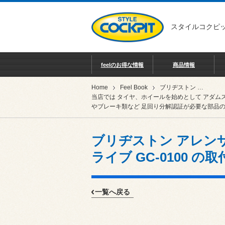
スタイルコクピッ
feelのお得な情報
商品情報
Home
Feel Book
ブリヂストン アレンザ LX200 と ブリヂストン プロドライブ GC-0100 の取付作業 ／ レクサス LBX
当店では タイヤ、ホイールを始めとして アダム
やブレーキ類など 足回り分解認証が必要な部品の
ブリヂストン アレンザ 
ライブ GC-0100 の
一覧へ戻る