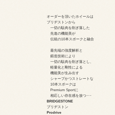
オーダーを頂いたホイールは
ブリヂストンから
一切の駄肉を削ぎ落した
先進の機能美が
伝統の10本スポークと融合
最先端の強度解析と
鍛造技術により
一切の駄肉を削ぎ落とし、
軽量化と剛性による
機能美が生み出す
シャープかつストレートな
10本スポークは
Premium Sportに
相応しい存在感を放つ･･･
BRIDGESTONE
ブリヂストン
Prodrive