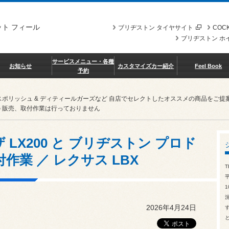
ト フィール
ブリヂストン タイヤサイト
COCK
ブリヂストン ホ
サービスメニュー・各種
お知らせ
カスタマイズカー紹介
Feel Book
予約
スポリッシュ & ディティールガーズなど 自店でセレクトしたオススメの商品を
 販売、取付作業は行っておりません
LX200 と ブリヂストン プロド
取付作業 ／ レクサス LBX
T
1
2026年4月24日