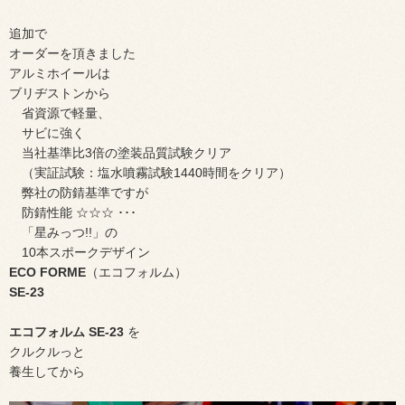
追加で
オーダーを頂きました
アルミホイールは
ブリヂストンから
省資源で軽量、
サビに強く
当社基準比3倍の塗装品質試験クリア
（実証試験：塩水噴霧試験1440時間をクリア）
弊社の防錆基準ですが
防錆性能 ☆☆☆ ･･･
「星みっつ!!」の
10本スポークデザイン
ECO FORME
（エコフォルム）
SE-23
エコフォルム SE-23
を
クルクルっと
養生してから