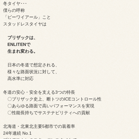
冬タイヤ･･･
僕らの呼称
「ピーワイアール」こと
スタッドレスタイヤは
ブリザックは、
ENLITENで
生まれ変わる。
日本の冬道で想定される、
様々な路面状況に対して、
高水準に対応
冬道の安心・安全を支える3つの特長
〇ブリザック史上、断トツのICEコントロール性
〇あらゆる路面で高いパフォーマンスを実現
〇性能長持ちでサステナビリティへの貢献
北海道・北東北主要5都市での装着率
24年連続 No.1