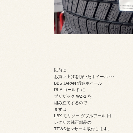
以前に
お買い上げを頂いたホイール･･･
BBS JAPAN 鍛造ホイール
RI-A ゴールド に
ブリザック WZ-1 を
組み立てするので
まずは
LBX モリゾー ダブルアール 用
レクサス純正部品の
TPWSセンサーを取付します。