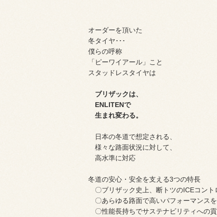
オーダーを頂いた
冬タイヤ･･･
僕らの呼称
「ピーワイアール」こと
スタッドレスタイヤは
ブリザックは、
ENLITENで
生まれ変わる。
日本の冬道で想定される、
様々な路面状況に対して、
高水準に対応
冬道の安心・安全を支える3つの特長
〇ブリザック史上、断トツのICEコント
〇あらゆる路面で高いパフォーマンスを
〇性能長持ちでサステナビリティへの貢