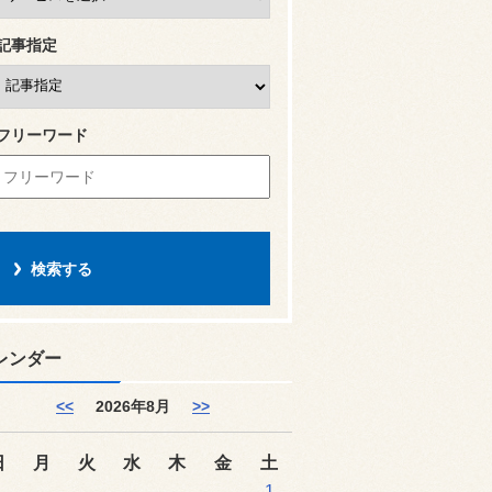
記事指定
フリーワード
レンダー
<<
2026年8月
>>
日
月
火
水
木
金
土
1