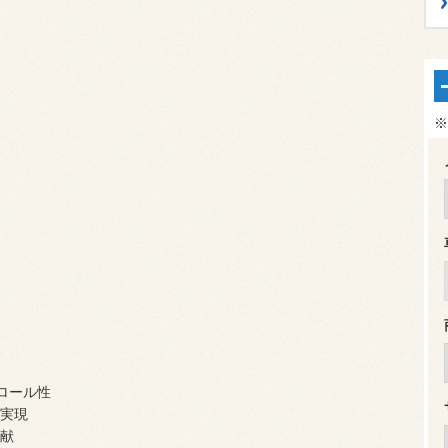
※
ロール性
実現
献