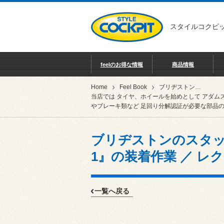
スタイルコクピッ
feelのお得な情報
商品情報
Home
Feel Book
ブリヂストンのスタッドレスタイヤ『ブリザック WZ-1』の装着作業 ／ レクサス LBX MORIZO RR
当店では タイヤ、ホイールを始めとして アダム
やブレーキ類など 足回り分解認証が必要な部品の
ブリヂストンのスタッ
1』の装着作業 ／ レクサ
一覧へ戻る