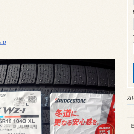
z-1/
カ