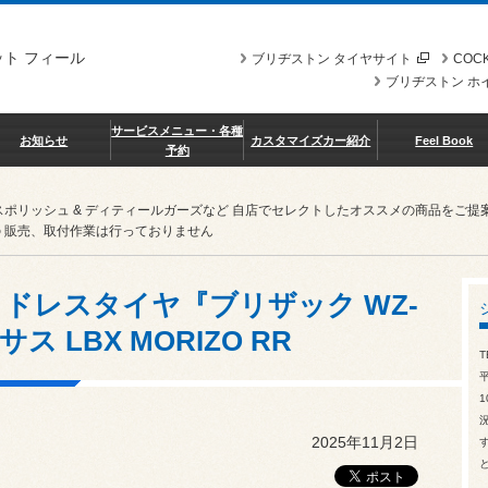
ト フィール
ブリヂストン タイヤサイト
COCK
ブリヂストン ホ
サービスメニュー・各種
お知らせ
カスタマイズカー紹介
Feel Book
予約
スポリッシュ & ディティールガーズなど 自店でセレクトしたオススメの商品を
 販売、取付作業は行っておりません
ドレスタイヤ『ブリザック WZ-
ス LBX MORIZO RR
T
1
2025年11月2日