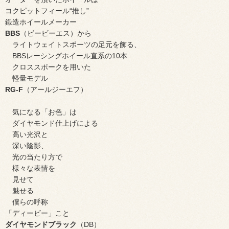
コクピットフィール“推し”
鍛造ホイールメーカー
BBS
（ビービーエス）から
ライトウェイトスポーツの足元を飾る、
BBSレーシングホイール直系の10本
クロススポークを用いた
軽量モデル
RG-F
（アールジーエフ）
気になる「お色」は
ダイヤモンド仕上げによる
高い光沢と
深い陰影、
光の当たり方で
様々な表情を
見せて
魅せる
僕らの呼称
「ディービー」こと
ダイヤモンドブラック
（DB）