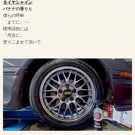
タイヤシャイン
バナナの香り
を
僕らの呼称
「まてに」･･･
標準語的には
「丹念に」
塗りこませて頂いて