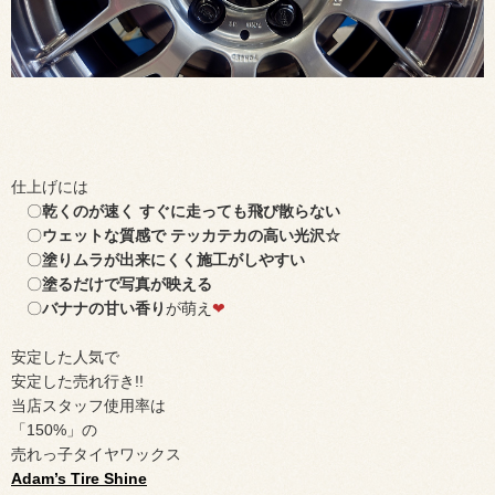
仕上げには
〇
乾くのが速く すぐに走っても飛び散らない
〇
ウェットな質感で テッカテカの高い光沢☆
〇
塗りムラが出来にくく施工がしやすい
〇
塗るだけで写真が映える
〇
バナナの甘い香り
が萌え
❤
安定した人気で
安定した売れ行き!!
当店スタッフ使用率は
「150%」の
売れっ子タイヤワックス
Adam’s Tire Shine