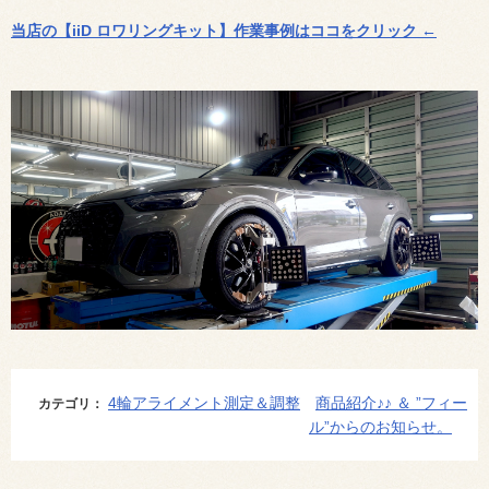
当店の【iiD ロワリングキット】作業事例はココをクリック ←
4輪アライメント測定＆調整
商品紹介♪♪ ＆ ”フィー
カテゴリ：
ル”からのお知らせ。