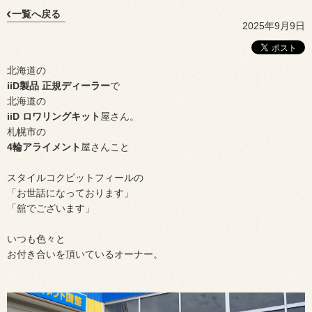
一覧へ戻る
2025年9月9日
北海道の
iiD製品 正規ディーラー
で
北海道の
iiD ロワリングキット
屋さん。
札幌市の
4輪アライメント
屋さんこと
スタイルコクピットフィールの
「お世話になっております」
「舘でございます」
いつも色々と
お付き合いを頂いているオーナー。