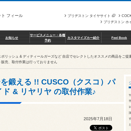
ト フィール
ブリヂストン タイヤサイト
COCK
ブリヂストン ホ
サービスメニュー・各種
お知らせ
カスタマイズカー紹介
Feel Book
予約
スポリッシュ & ディティールガーズなど 自店でセレクトしたオススメの商品を
 販売、取付作業は行っておりません
鍛える !! CUSCO（クスコ）パ
ド & リヤリヤ の取付作業♪
T
1
2025年7月18日