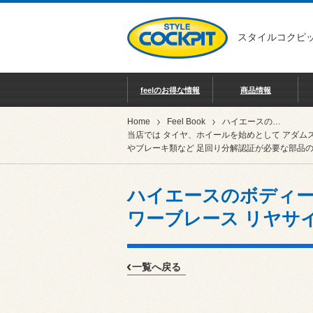
スタイルコクピッ
feelのお得な情報
商品情報
Home
Feel Book
ハイエースのボディーを鍛える !! CUSCO（クスコ）パワーブレース リヤサイド & リヤリヤ の取付作業♪
当店では タイヤ、ホイールを始めとして アダム
やブレーキ類など 足回り分解認証が必要な部品の
ハイエースのボディーを
ワーブレース リヤサイ
一覧へ戻る