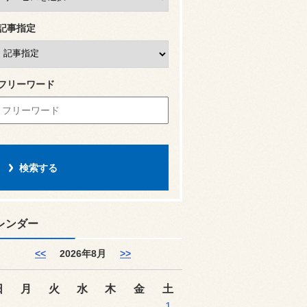
記事指定
フリーワード
レンダー
<<
2026年8月
>>
日
月
火
水
木
金
土
1