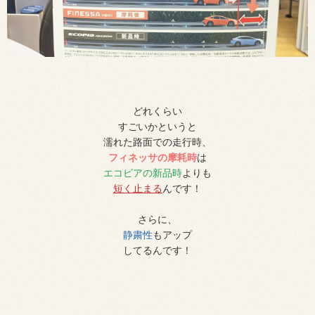
どれくらい
すごいかというと
濡れた路面での走行時、
フィネッサの摩耗時
は
エコピアの新品時
よりも
短く
止まる
んです！
さらに、
静粛性
もアップ
してるんです！