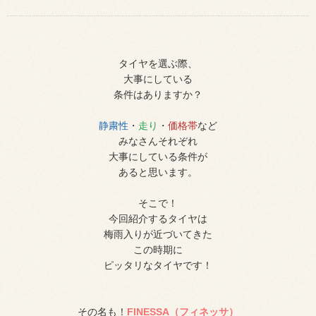
タイヤを選ぶ際、
大事にしている
条件はありますか？
静粛性
・
走り
・
価格帯
など
みなさんそれぞれ
大事にしている条件が
あると思います。
そこで！
今回紹介するタイヤは
梅雨入りが近づいてきた
この時期に
ピッタリなタイヤです！
その名も！
FINESSA（フィネッサ）