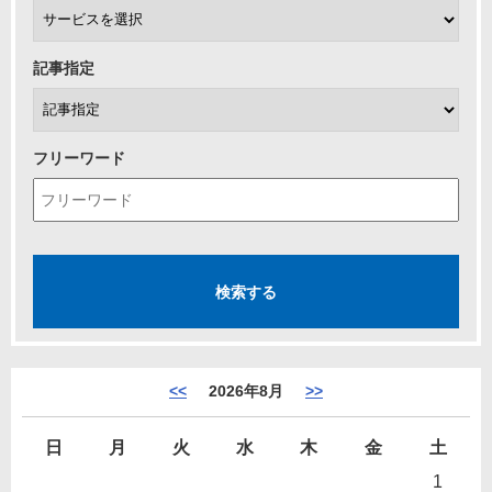
記事指定
フリーワード
<<
2026年8月
>>
日
月
火
水
木
金
土
1