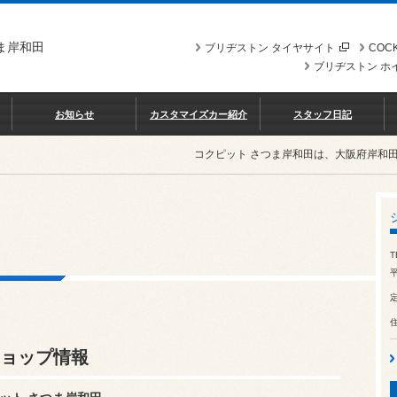
ま岸和田
ブリヂストン タイヤサイト
COCK
ブリヂストン ホ
お知らせ
カスタマイズカー紹介
スタッフ日記
コクピット さつま岸和田は、大阪府岸和
T
平
ショップ情報