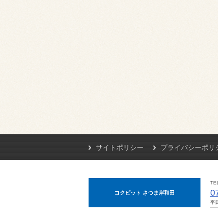
サイトポリシー
プライバシーポリ
TE
0
コクピット さつま岸和田
平日