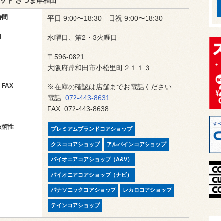
ット さつま岸和田
時間
平日 9:00〜18:30 日祝 9:00〜18:30
日
水曜日、第2・3火曜日
〒596-0821
大阪府岸和田市小松里町２１１３
FAX
※在庫の確認は店舗までお電話ください
電話.
072-443-8631
FAX. 072-443-8638
技術性
プレミアムブランドコアショップ
クスココアショップ
アルパインコアショップ
パイオニアコアショップ（A&V）
パイオニアコアショップ（ナビ）
パナソニックコアショップ
レカロコアショップ
テインコアショップ