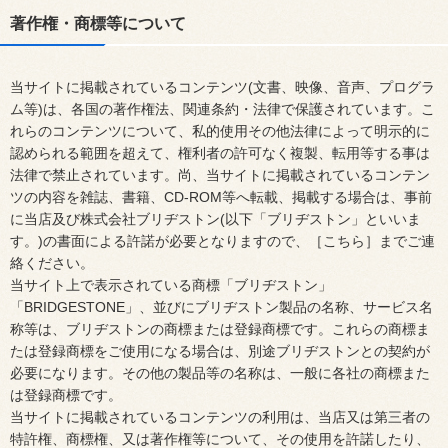
著作権・商標等について
当サイトに掲載されているコンテンツ(文書、映像、音声、プログラ
ム等)は、各国の著作権法、関連条約・法律で保護されています。こ
れらのコンテンツについて、私的使用その他法律によって明示的に
認められる範囲を超えて、権利者の許可なく複製、転用等する事は
法律で禁止されています。尚、当サイトに掲載されているコンテン
ツの内容を雑誌、書籍、CD-ROM等へ転載、掲載する場合は、事前
に当店及び株式会社ブリヂストン(以下「ブリヂストン」といいま
す。)の書面による許諾が必要となりますので、［こちら］までご連
絡ください。
当サイト上で表示されている商標「ブリヂストン」
「BRIDGESTONE」、並びにブリヂストン製品の名称、サービス名
称等は、ブリヂストンの商標または登録商標です。これらの商標ま
たは登録商標をご使用になる場合は、別途ブリヂストンとの契約が
必要になります。その他の製品等の名称は、一般に各社の商標また
は登録商標です。
当サイトに掲載されているコンテンツの利用は、当店又は第三者の
特許権、商標権、又は著作権等について、その使用を許諾したり、