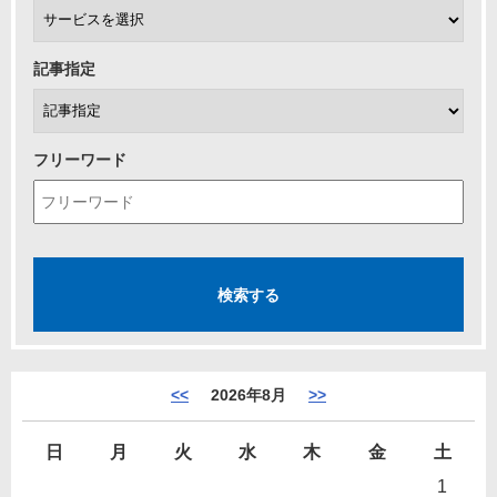
記事指定
フリーワード
<<
2026年8月
>>
日
月
火
水
木
金
土
1