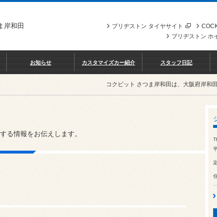
ま岸和田
ブリヂストン タイヤサイト
COCK
ブリヂストン ホ
お知らせ
カスタマイズカー紹介
スタッフ日記
コクピット さつま岸和田は、大阪府岸和
する情報をお伝えします。
T
平